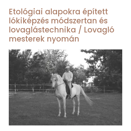
Etológiai alapokra épített
lókiképzés módszertan és
lovaglástechnika / Lovagló
mesterek nyomán