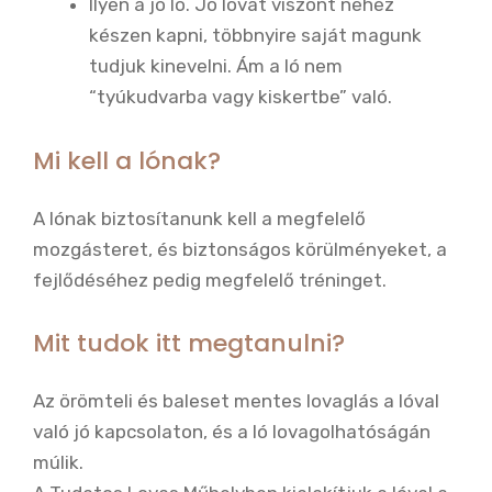
Ilyen a jó ló. Jó lovat viszont nehéz
készen kapni, többnyire saját magunk
tudjuk kinevelni. Ám a ló nem
“tyúkudvarba vagy kiskertbe” való.
Mi kell a lónak?
A lónak biztosítanunk kell a megfelelő
mozgásteret, és biztonságos körülményeket, a
fejlődéséhez pedig megfelelő tréninget.
Mit tudok itt megtanulni?
Az örömteli és baleset mentes lovaglás a lóval
való jó kapcsolaton, és a ló lovagolhatóságán
múlik.