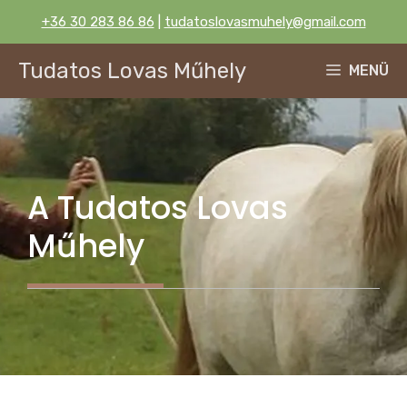
Kilépés
+36 30 283 86 86
|
tudatoslovasmuhely@gmail.com
a
tartalomba
Tudatos Lovas Műhely
MENÜ
A Tudatos Lovas
Műhely