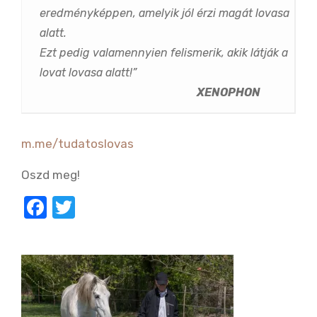
eredményképpen, amelyik jól érzi magát lovasa
alatt.
Ezt pedig valamennyien felismerik, akik látják a
lovat lovasa alatt!”
XENOPHON
m.me/tudatoslovas
Oszd meg!
F
T
a
w
c
it
e
te
b
r