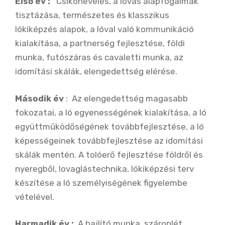
Első év :
Csikónevelés, a lovas alapfogalmak
tisztázása, természetes és klasszikus
lókiképzés alapok, a lóval való kommunikáció
kialakítása, a partnerség fejlesztése, földi
munka, futószáras és cavaletti munka, az
idomítási skálák, elengedettség elérése.
Második év
: Az elengedettség magasabb
fokozatai, a ló egyenességének kialakítása, a ló
együttműködőségének továbbfejlesztése, a ló
képességeinek továbbfejlesztése az idomítási
skálák mentén. A tolóerő fejlesztése földről és
nyeregből, lovaglástechnika, lókiképzési terv
készítése a ló személyiségének figyelembe
vételével.
Harmadik év :
A hajlító munka, száronlét