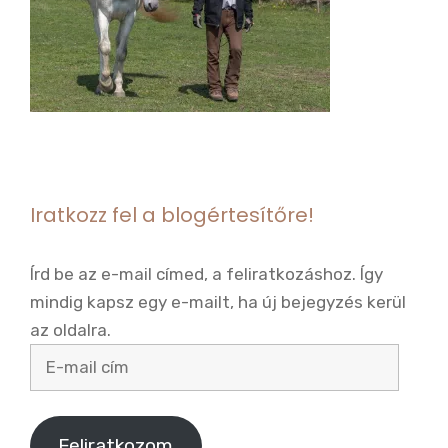
o
o
k
Iratkozz fel a blogértesítőre!
Írd be az e-mail címed, a feliratkozáshoz. Így
mindig kapsz egy e-mailt, ha új bejegyzés kerül
az oldalra.
E-
mail
cím
Feliratkozom