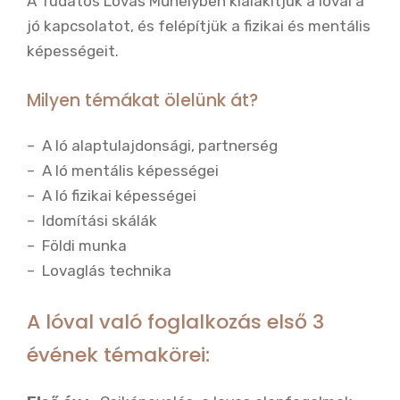
A Tudatos Lovas Műhelyben kialakítjuk a lóval a
jó kapcsolatot, és felépítjük a fizikai és mentális
képességeit.
Milyen témákat ölelünk át?
– A ló alaptulajdonsági, partnerség
– A ló mentális képességei
– A ló fizikai képességei
– Idomítási skálák
– Földi munka
– Lovaglás technika
A lóval való foglalkozás első 3
évének témakörei: