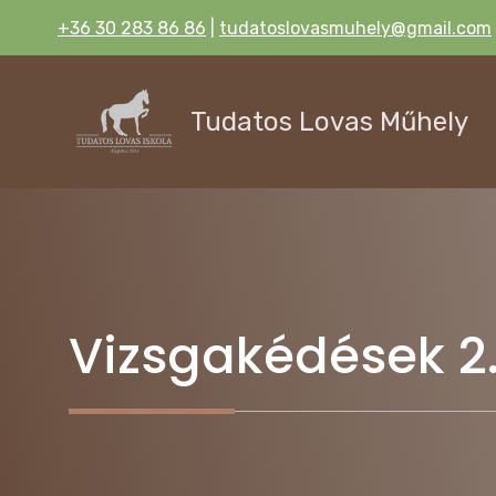
Kilépés
+36 30 283 86 86
|
tudatoslovasmuhely@gmail.com
a
tartalomba
Tudatos Lovas Műhely
Vizsgakédések 2