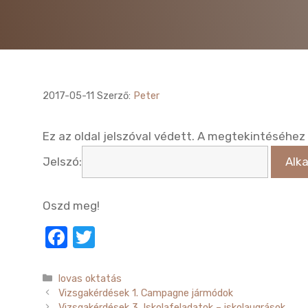
2017-05-11
Szerző:
Peter
Ez az oldal jelszóval védett. A megtekintéséhez
Jelszó:
Oszd meg!
F
T
a
w
c
it
Kategória
lovas oktatás
Vizsgakérdések 1. Campagne jármódok
e
te
Vizsgakérdések 3. Iskolafeladatok – iskolaugrások