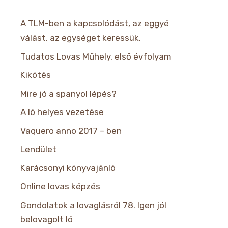
A TLM-ben a kapcsolódást, az eggyé
válást, az egységet keressük.
Tudatos Lovas Műhely, első évfolyam
Kikötés
Mire jó a spanyol lépés?
A ló helyes vezetése
Vaquero anno 2017 – ben
Lendület
Karácsonyi könyvajánló
Online lovas képzés
Gondolatok a lovaglásról 78. Igen jól
belovagolt ló