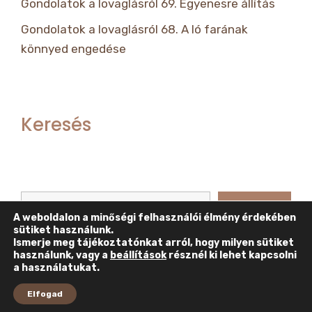
Gondolatok a lovaglásról 69. Egyenesre állítás
Gondolatok a lovaglásról 68. A ló farának
könnyed engedése
Keresés
Keresés
Keresés
A weboldalon a minőségi felhasználói élmény érdekében
sütiket használunk.
Ismerje meg tájékoztatónkat arról, hogy milyen sütiket
használunk, vagy a
beállítások
résznél ki lehet kapcsolni
a használatukat.
Elfogad
© Minden jog fenntartva! |
Adatkezelési szabályzat