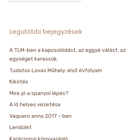
Legutóbbi bejegyzések
A TLM-ben a kapcsolódást, az eggyé válást, az
egységet keressük.
Tudatos Lovas Műhely, első évfolyam
Kikötés
Mire jó a spanyol lépés?
A ló helyes vezetése
Vaquero anno 2017 – ben
Lendület
Karácsonyi könyvajánló