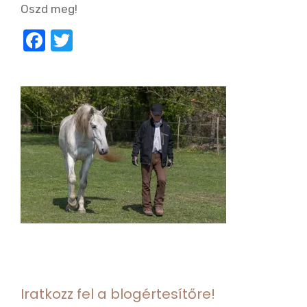
Oszd meg!
F
T
a
w
c
it
e
te
b
r
o
o
k
Iratkozz fel a blogértesítőre!