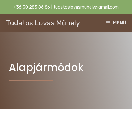
Kilépés
+36 30 283 86 86
|
tudatoslovasmuhely@gmail.com
a
tartalomba
Tudatos Lovas Műhely
MENÜ
Alapjármódok