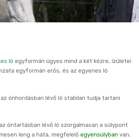
es ló
egyformán ügyes mind a két kézre, ízületei
mzata egyformán erős, és az egyenes ló
 az önhordásban lévő ló stabilan tudja tartani
az öntartásban lévő ló szorgalmasan a súlypont
lmesen leng a háta, megfelelő
egyensúlyban
van,