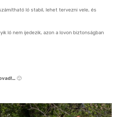
számítható ló stabil, lehet tervezni vele, és
ik ló nem ijedezik, azon a lovon biztonságban
ovad!…
🙂