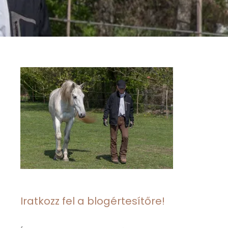
Iratkozz fel a blogértesítőre!