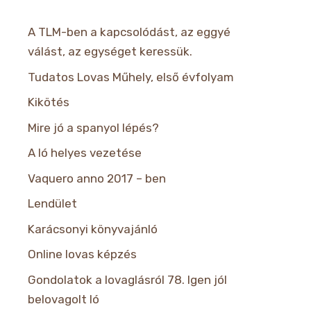
A TLM-ben a kapcsolódást, az eggyé
válást, az egységet keressük.
Tudatos Lovas Műhely, első évfolyam
Kikötés
Mire jó a spanyol lépés?
A ló helyes vezetése
Vaquero anno 2017 – ben
Lendület
Karácsonyi könyvajánló
Online lovas képzés
Gondolatok a lovaglásról 78. Igen jól
belovagolt ló