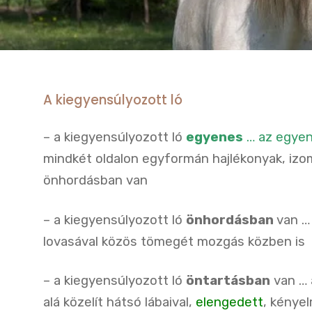
A kiegyensúlyozott ló
– a kiegyensúlyozott ló
egyenes
… az egyen
mindkét oldalon egyformán hajlékonyak, izo
önhordásban van
– a kiegyensúlyozott ló
önhordásban
van …
lovasával közös tömegét mozgás közben is
– a kiegyensúlyozott ló
öntartásban
van … 
alá közelít hátsó lábaival,
elengedett
, kénye