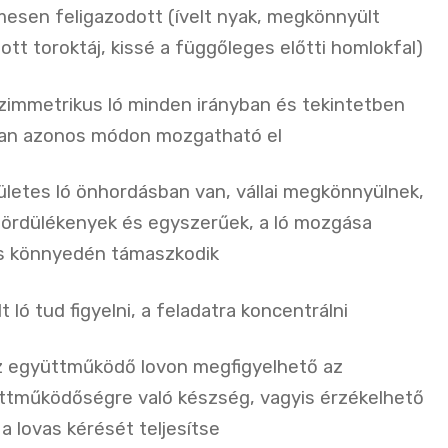
mesen feligazodott (ívelt nyak, megkönnyült
tott toroktáj, kissé a függőleges előtti homlokfal)
zimmetrikus ló minden irányban és tekintetben
nyban azonos módon mozgatható el
ületes ló önhordásban van, vállai megkönnyülnek,
gördülékenyek és egyszerűek, a ló mozgása
is könnyedén támaszkodik
 ló tud figyelni, a feladatra koncentrálni
 együttműködő lovon megfigyelhető az
ttműködőségre való készség, vagyis érzékelhető
a lovas kérését teljesítse