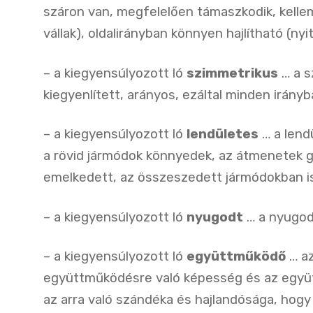
száron van, megfelelően támaszkodik, kelle
vállak), oldalirányban könnyen hajlítható (nyi
– a kiegyensúlyozott ló
szimmetrikus
… a s
kiegyenlített, arányos, ezáltal minden irá
– a kiegyensúlyozott ló
lendületes
… a lend
a rövid jármódok könnyedek, az átmenetek 
emelkedett, az összeszedett jármódokban 
– a kiegyensúlyozott ló
nyugodt
… a nyugodt
– a kiegyensúlyozott ló
együttműködő
… az
együttműködésre való képesség és az együ
az arra való szándéka és hajlandósága, hogy 