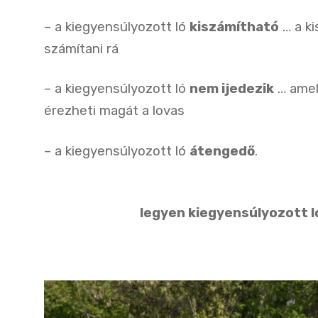
– a kiegyensúlyozott ló
kiszámítható
… a ki
számítani rá
– a kiegyensúlyozott ló
nem ijedezik
… amely
érezheti magát a lovas
– a kiegyensúlyozott ló
átengedő
.
legyen kiegyensúlyozott l