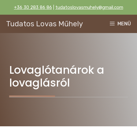
Kilépés
+36 30 283 86 86
|
tudatoslovasmuhely@gmail.com
a
tartalomba
Tudatos Lovas Műhely
MENÜ
Lovaglótanárok a
lovaglásról