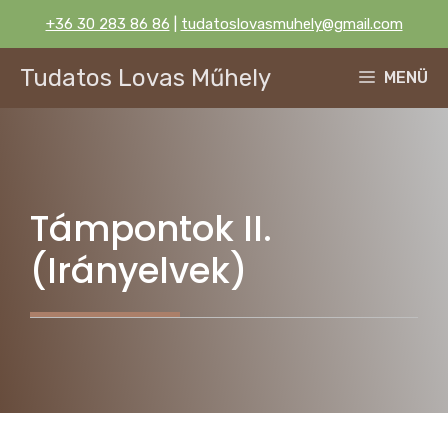
Kilépés
+36 30 283 86 86
|
tudatoslovasmuhely@gmail.com
a
tartalomba
Tudatos Lovas Műhely
MENÜ
Támpontok II.
(Irányelvek)