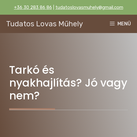
Kilépés
+36 30 283 86 86
|
tudatoslovasmuhely@gmail.com
a
tartalomba
Tudatos Lovas Műhely
MENÜ
Tarkó és
nyakhajlítás? Jó vagy
nem?