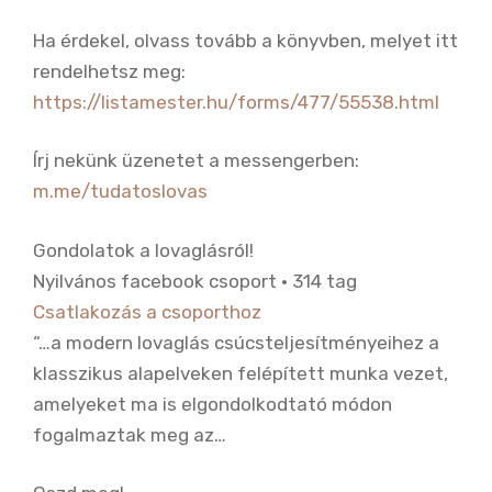
Ha érdekel, olvass tovább a könyvben, melyet itt
rendelhetsz meg:
https://listamester.hu/forms/477/55538.html
Írj nekünk üzenetet a messengerben:
m.me/tudatoslovas
Gondolatok a lovaglásról!
Nyilvános facebook csoport · 314 tag
Csatlakozás a csoporthoz
“…a modern lovaglás csúcsteljesítményeihez a
klasszikus alapelveken felépített munka vezet,
amelyeket ma is elgondolkodtató módon
fogalmaztak meg az…