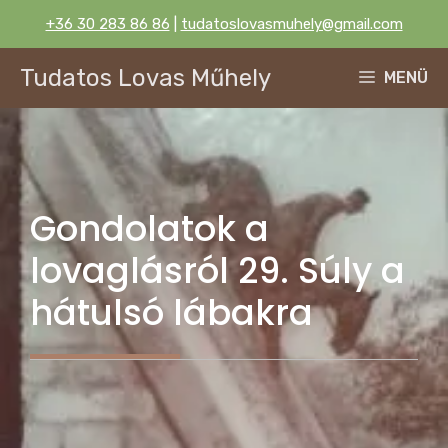
Kilépés
+36 30 283 86 86
|
tudatoslovasmuhely@gmail.com
a
tartalomba
Tudatos Lovas Műhely
MENÜ
Gondolatok a
lovaglásról 29. Súly a
hátulsó lábakra