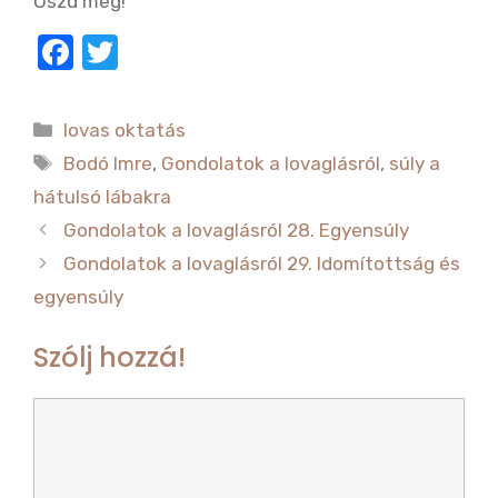
Oszd meg!
F
T
a
w
c
it
Kategória
lovas oktatás
e
te
Címkék
Bodó Imre
,
Gondolatok a lovaglásról
,
súly a
b
r
hátulsó lábakra
o
Gondolatok a lovaglásról 28. Egyensúly
o
Gondolatok a lovaglásról 29. Idomítottság és
k
egyensúly
Szólj hozzá!
Hozzászólás