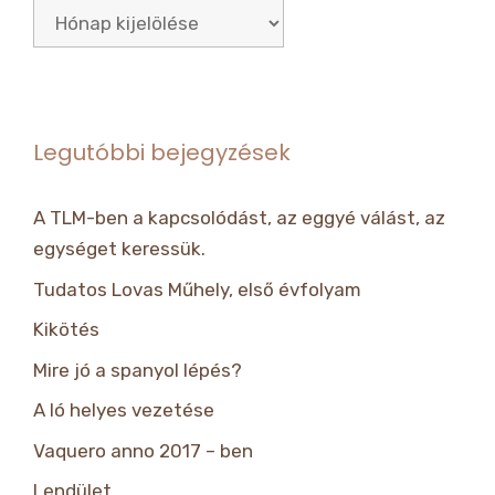
Archívum
Legutóbbi bejegyzések
A TLM-ben a kapcsolódást, az eggyé válást, az
egységet keressük.
Tudatos Lovas Műhely, első évfolyam
Kikötés
Mire jó a spanyol lépés?
A ló helyes vezetése
Vaquero anno 2017 – ben
Lendület