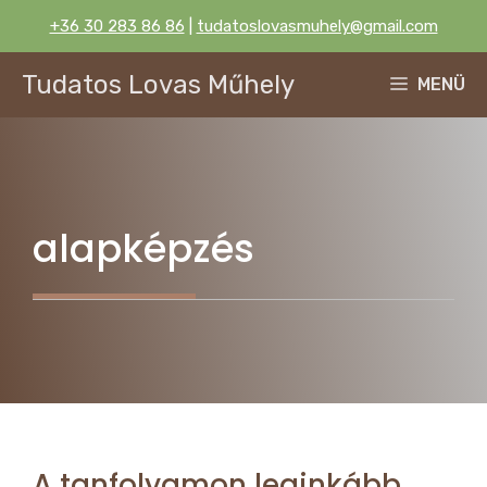
Kilépés
+36 30 283 86 86
|
tudatoslovasmuhely@gmail.com
a
tartalomba
Tudatos Lovas Műhely
MENÜ
alapképzés
A tanfolyamon leginkább…