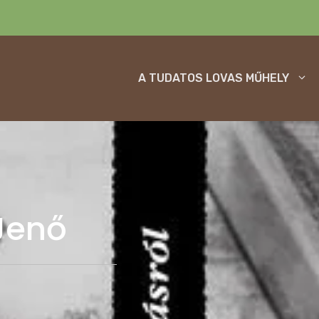
A TUDATOS LOVAS MŰHELY
Jenő