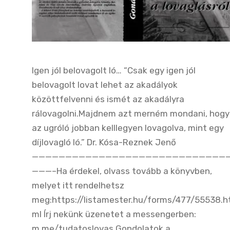
Igen jól belovagolt ló… “Csak egy igen jól
belovagolt lovat lehet az akadályok
közöttfelvenni és ismét az akadályra
rálovagolni.Majdnem azt merném mondani, hogy
az ugróló jobban kelllegyen lovagolva, mint egy
díjlovagló ló.” Dr. Kósa-Reznek Jenő
—————————————————————————————
———–Ha érdekel, olvass tovább a könyvben,
melyet itt rendelhetsz
meg:https://listamester.hu/forms/477/55538.h
ml Írj nekünk üzenetet a messengerben:
m.me/tudatoslovas Gondolatok a