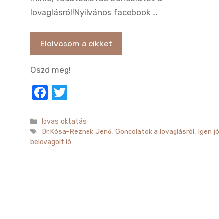
lovaglásról!Nyilvános facebook …
Elolvasom a cikket
Oszd meg!
F
T
a
w
c
it
Kategória
lovas oktatás
Címkék
Dr.Kósa-Reznek Jenő
,
Gondolatok a lovaglásról
,
Igen jó
e
te
belovagolt ló
b
r
o
o
k