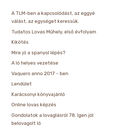
A TLM-ben a kapcsolódást, az eggyé
válást, az egységet keressük.
Tudatos Lovas Műhely, első évfolyam
Kikötés
Mire jó a spanyol lépés?
A ló helyes vezetése
Vaquero anno 2017 – ben
Lendület
Karácsonyi könyvajánló
Online lovas képzés
Gondolatok a lovaglásról 78. Igen jól
belovagolt ló