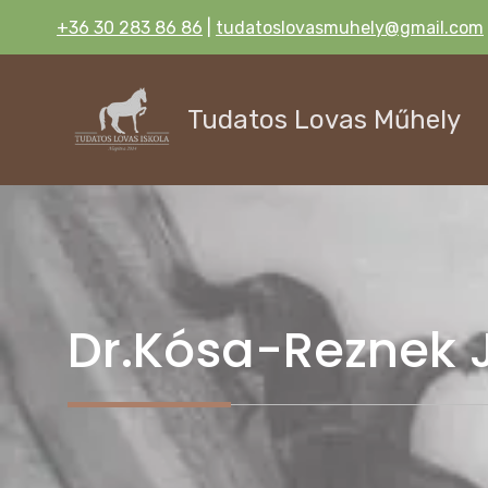
Kilépés
+36 30 283 86 86
|
tudatoslovasmuhely@gmail.com
a
tartalomba
Tudatos Lovas Műhely
Dr.Kósa-Reznek 