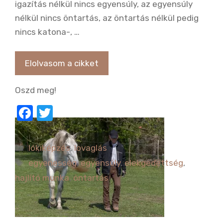
igazítás nélkül nincs egyensúly, az egyensúly
nélkül nincs öntartás, az öntartás nélkül pedig
nincs katona-, …
Elolvasom a cikket
Oszd meg!
F
T
a
w
c
it
Kategória
lókiképzés
,
lovaglás
e
te
Címkék
egyenesség
,
egyensúly
,
elekgedettség
,
b
r
hajlító munka
,
öntartás
o
o