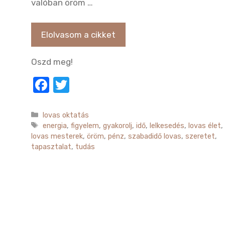
valóban öröm …
Elolvasom a cikket
Oszd meg!
F
T
a
w
c
it
Kategória
lovas oktatás
Címkék
energia
,
figyelem
,
gyakorolj
,
idő
,
lelkesedés
,
lovas élet
,
e
te
lovas mesterek
,
öröm
,
pénz
,
szabadidő lovas
,
szeretet
,
b
r
tapasztalat
,
tudás
o
o
k