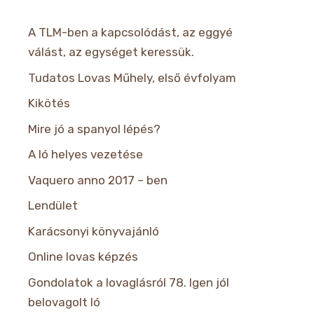
A TLM-ben a kapcsolódást, az eggyé
válást, az egységet keressük.
Tudatos Lovas Műhely, első évfolyam
Kikötés
Mire jó a spanyol lépés?
A ló helyes vezetése
Vaquero anno 2017 – ben
Lendület
Karácsonyi könyvajánló
Online lovas képzés
Gondolatok a lovaglásról 78. Igen jól
belovagolt ló