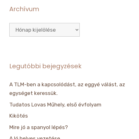
Archívum
Archívum
Legutóbbi bejegyzések
A TLM-ben a kapcsolódást, az eggyé válást, az
egységet keressük.
Tudatos Lovas Műhely, első évfolyam
Kikötés
Mire jó a spanyol lépés?
A ló helyes vezetése