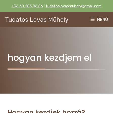
Kilépés
+36 30 283 86 86
|
tudatoslovasmuhely@gmail.com
a
tartalomba
Tudatos Lovas Műhely
MENÜ
hogyan kezdjem el
Hogyan kezdjek hozzá?