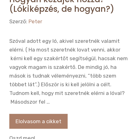
(Lókiképzés, de hogyan?)
Szerző:
Peter
Szóval adott egy ló, akivel szeretnék valamit
elérni. ( Ha most szeretnék lovat venni, akkor
kérni kell egy szakértőt segítségül, hacsak nem
vagyok magam is szakértő. De mindig jó, ha
mások is tudnak véleményezni, “több szem
többet lát”.) Először is ki kell jelölni a célt.
Tudnom kell, hogy mit szeretnék elérni a lóval?
Másodszor fel …
Elolvasom a cikket
Oszd meg!