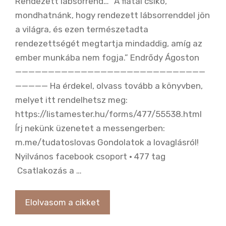
Rendezett lábsorrend… “A fiatal csikó,
mondhatnánk, hogy rendezett lábsorrenddel jön
a világra, és ezen természetadta
rendezettségét megtartja mindaddig, amíg az
ember munkába nem fogja.” Endrődy Ágoston
—————————————————————————————
————— Ha érdekel, olvass tovább a könyvben,
melyet itt rendelhetsz meg:
https://listamester.hu/forms/477/55538.html
Írj nekünk üzenetet a messengerben:
m.me/tudatoslovas Gondolatok a lovaglásról!
Nyilvános facebook csoport · 477 tag
Csatlakozás a …
Elolvasom a cikket