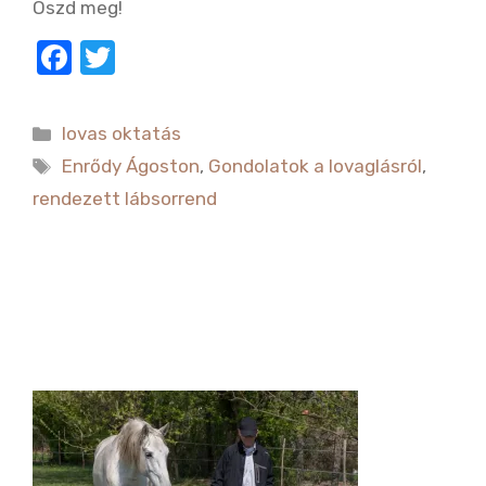
Oszd meg!
F
T
a
w
c
it
Kategória
lovas oktatás
e
te
Címkék
Enrődy Ágoston
,
Gondolatok a lovaglásról
,
b
r
rendezett lábsorrend
o
o
k