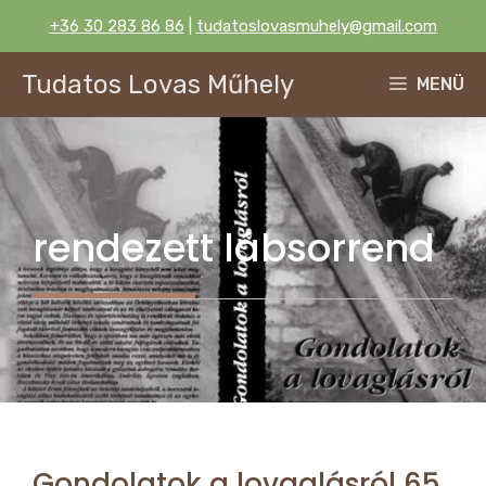
Kilépés
+36 30 283 86 86
|
tudatoslovasmuhely@gmail.com
a
tartalomba
Tudatos Lovas Műhely
MENÜ
rendezett lábsorrend
Gondolatok a lovaglásról 65.