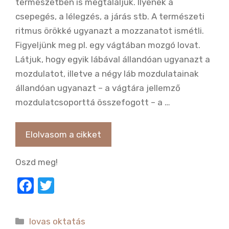
természetben is megtaláljuk. Ilyenek a
csepegés, a lélegzés, a járás stb. A természeti
ritmus örökké ugyanazt a mozzanatot ismétli.
Figyeljünk meg pl. egy vágtában mozgó lovat.
Látjuk, hogy egyik lábával állandóan ugyanazt a
mozdulatot, illetve a négy láb mozdulatainak
állandóan ugyanazt – a vágtára jellemző
mozdulatcsoporttá összefogott – a …
Elolvasom a cikket
Oszd meg!
F
T
a
w
c
it
Kategória
lovas oktatás