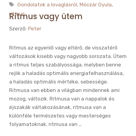
e
te
Címkék
Gondolatok a lovaglásról
,
Móczár Gyula
,
b
r
ritmus
Ritmus vagy ütem
o
Szerző:
Peter
o
k
Ritmus az egyenlő vagy eltérő, de visszatérő
változások kisebb vagy nagyobb sorozata. Ütem
a ritmus teljes szabályossága, melyben benne
rejlik a haladás optimális energiafelhasználása,
a haladás optimális mértéke, sebessége.
Ritmusa van ebben a világban mindennek ami
mozog, változik. Ritmusa van a nappalok és
éjszakák váltakozásának, ritmusa van a
különféle természetes vagy mesterséges
folyamatoknak, ritmusa van …