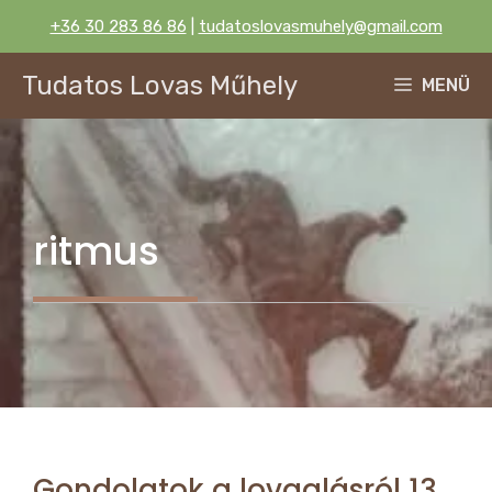
Kilépés
+36 30 283 86 86
|
tudatoslovasmuhely@gmail.com
a
tartalomba
Tudatos Lovas Műhely
MENÜ
ritmus
Gondolatok a lovaglásról 13.