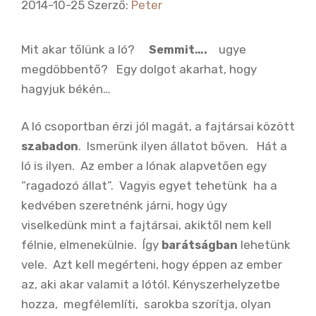
2014-10-25
Szerző:
Peter
Mit akar tőlünk a ló?
ugye
Semmit….
megdöbbentő? Egy dolgot akarhat, hogy
hagyjuk békén…
A ló csoportban érzi jól magát, a fajtársai között
. Ismerünk ilyen állatot bőven. Hát a
szabadon
ló is ilyen. Az ember a lónak alapvetően egy
“ragadozó állat”. Vagyis egyet tehetünk ha a
kedvében szeretnénk járni, hogy úgy
viselkedünk mint a fajtársai, akiktől nem kell
félnie, elmenekülnie. Így
lehetünk
barátságban
vele. Azt kell megérteni, hogy éppen az ember
az, aki akar valamit a lótól. Kényszerhelyzetbe
hozza, megfélemlíti, sarokba szorítja, olyan