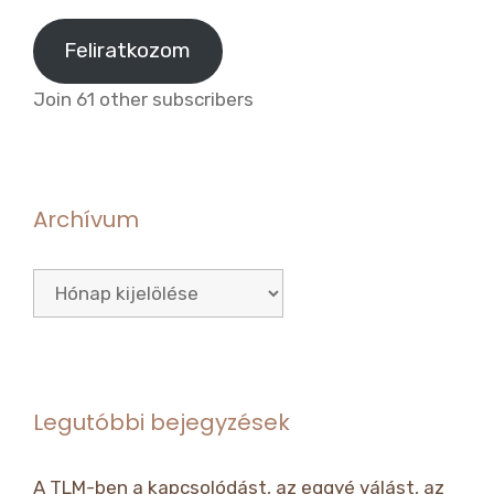
cím
Feliratkozom
Join 61 other subscribers
Archívum
Archívum
Legutóbbi bejegyzések
A TLM-ben a kapcsolódást, az eggyé válást, az