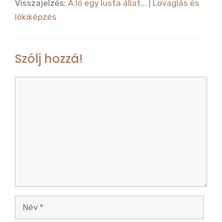
Visszajelzés:
A ló egy lusta állat... | Lovaglás és
lókiképzés
Szólj hozzá!
Hozzászólás
Név