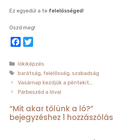
Ez egyedül a te
!
felelősséged
Oszd meg!
F
T
a
w
c
it
Kategória
lókiképzés
e
te
Címkék
barátság
,
felelősség
,
szabadság
b
r
Vasárnap kezdjük a péntekit…
o
Párbeszéd a lóval
o
“Mit akar tőlünk a ló?”
k
bejegyzéshez 1 hozzászólás