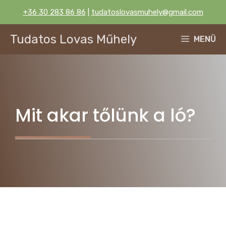
Kilépés
+36 30 283 86 86
|
tudatoslovasmuhely@gmail.com
a
tartalomba
Tudatos Lovas Műhely
MENÜ
Mit akar tőlünk a ló?