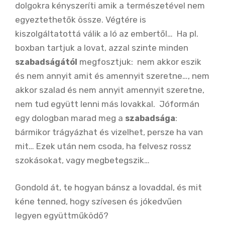
dolgokra kényszeríti amik a természetével nem
egyeztethetők össze. Végtére is
kiszolgáltatottá válik a ló az embertől… Ha pl.
boxban tartjuk a lovat, azzal szinte minden
megfosztjuk: nem akkor eszik
szabadság
ától
és nem annyit amit és amennyit szeretne…, nem
akkor szalad és nem annyit amennyit szeretne,
nem tud együtt lenni más lovakkal. Jóformán
egy dologban marad meg a
:
szabadság
a
bármikor trágyázhat és vizelhet, persze ha van
mit… Ezek után nem csoda, ha felvesz rossz
szokásokat, vagy megbetegszik…
Gondold át, te hogyan bánsz a lovaddal, és mit
kéne tenned, hogy szívesen és jókedvűen
legyen együttműködő?