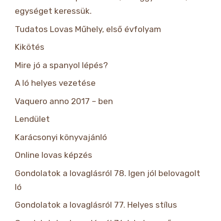
egységet keressük.
Tudatos Lovas Műhely, első évfolyam
Kikötés
Mire jó a spanyol lépés?
A ló helyes vezetése
Vaquero anno 2017 – ben
Lendület
Karácsonyi könyvajánló
Online lovas képzés
Gondolatok a lovaglásról 78. Igen jól belovagolt
ló
Gondolatok a lovaglásról 77. Helyes stílus