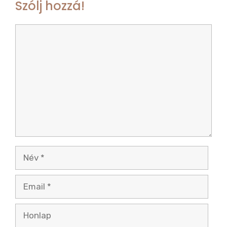
Szólj hozzá!
k
Hozzászólás
Név
Email
Honlap