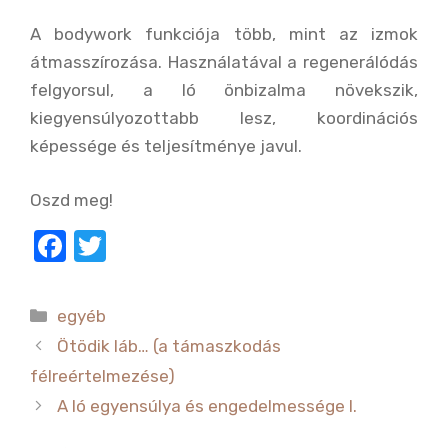
A bodywork funkciója több, mint az izmok
átmasszírozása. Használatával a regenerálódás
felgyorsul, a ló önbizalma növekszik,
kiegyensúlyozottabb lesz, koordinációs
képessége és teljesítménye javul.
Oszd meg!
F
T
a
w
c
it
Kategória
egyéb
e
te
Ötödik láb… (a támaszkodás
b
r
félreértelmezése)
o
A ló egyensúlya és engedelmessége I.
o