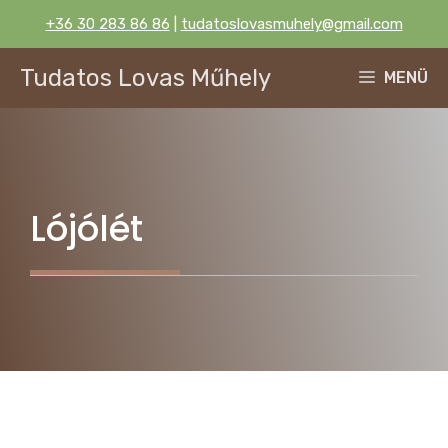
Kilépés
+36 30 283 86 86
|
tudatoslovasmuhely@gmail.com
a
tartalomba
Tudatos Lovas Műhely
MENÜ
Lójólét