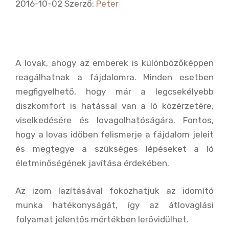
2016-10-02
Szerző:
Peter
A lovak, ahogy az emberek is különbözőképpen
reagálhatnak a fájdalomra. Minden esetben
megfigyelhető, hogy már a legcsekélyebb
diszkomfort is hatással van a ló közérzetére,
viselkedésére és lovagolhatóságára. Fontos,
hogy a lovas időben felismerje a fájdalom jeleit
és megtegye a szükséges lépéseket a ló
életminőségének javítása érdekében.
Az izom lazításával fokozhatjuk az idomító
munka hatékonyságát, így az átlovaglási
folyamat jelentős mértékben lerövidülhet.