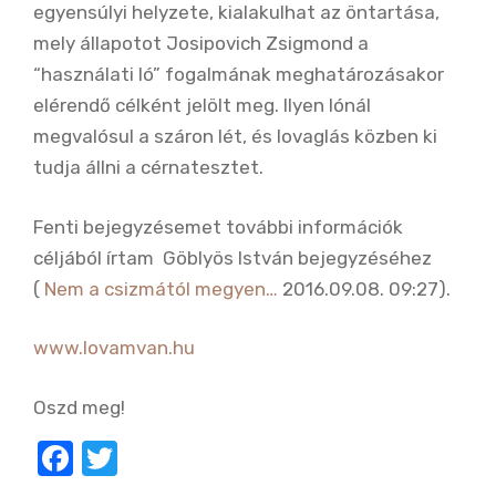
egyensúlyi helyzete, kialakulhat az öntartása,
mely állapotot Josipovich Zsigmond a
“használati ló” fogalmának meghatározásakor
elérendő célként jelölt meg. Ilyen lónál
megvalósul a száron lét, és lovaglás közben ki
tudja állni a cérnatesztet.
Fenti bejegyzésemet további információk
céljából írtam Göblyös István bejegyzéséhez
(
Nem a csizmától megyen…
2016.09.08. 09:27).
www.lovamvan.hu
Oszd meg!
F
T
a
w