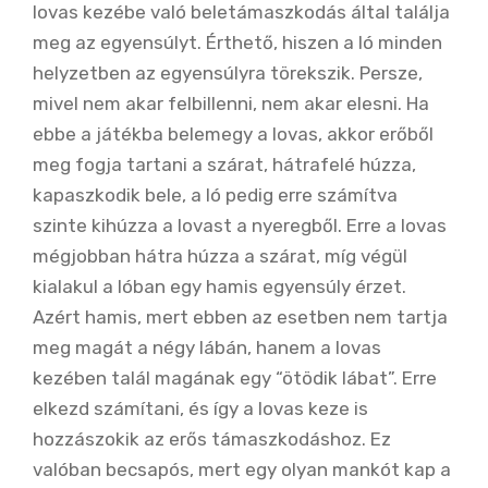
lovas kezébe való beletámaszkodás által találja
meg az egyensúlyt. Érthető, hiszen a ló minden
helyzetben az egyensúlyra törekszik. Persze,
mivel nem akar felbillenni, nem akar elesni. Ha
ebbe a játékba belemegy a lovas, akkor erőből
meg fogja tartani a szárat, hátrafelé húzza,
kapaszkodik bele, a ló pedig erre számítva
szinte kihúzza a lovast a nyeregből. Erre a lovas
mégjobban hátra húzza a szárat, míg végül
kialakul a lóban egy hamis egyensúly érzet.
Azért hamis, mert ebben az esetben nem tartja
meg magát a négy lábán, hanem a lovas
kezében talál magának egy “ötödik lábat”. Erre
elkezd számítani, és így a lovas keze is
hozzászokik az erős támaszkodáshoz. Ez
valóban becsapós, mert egy olyan mankót kap a