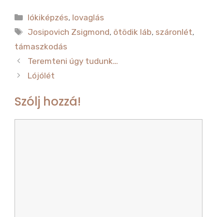
c
it
Kategória
lókiképzés
,
lovaglás
e
te
Címkék
Josipovich Zsigmond
,
ötödik láb
,
száronlét
,
b
r
támaszkodás
o
Teremteni úgy tudunk…
o
Lójólét
k
Szólj hozzá!
Hozzászólás