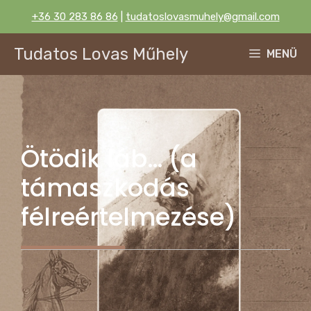
Kilépés
+36 30 283 86 86
|
tudatoslovasmuhely@gmail.com
a
tartalomba
Tudatos Lovas Műhely
MENÜ
Ötödik láb… (a
támaszkodás
félreértelmezése)