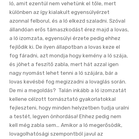
ló, amit ezentúl nem vehetünk el tőle, mert
különben az így kialakult egyensúlyérzet
azonnal felborul, és a ló elkezd szaladni. Szóval
állandóan erős támaszkodást érez majd a lovas,
a ló izomzata, egyensúlyi érzete pedig ehhez
fejlődik ki. De ilyen állapotban a lovas keze el
fog fáradni, azt mondja hogy kemény a ló szája,
és jöhet a feszítő zabla, mert hát azzal igen
nagy nyomást lehet tenni a ló szájára, bár a
lovas kevésbé fog megizzadni a lovaglás során.
De mi a megoldás? Talán inkább a ló izomzatát
kellene célzott tornásztató gyakorlatokkal
fejleszteni, hogy minden helyzetben tudja uralni
a testét, legyen önhordása! Ehhez pedig nem
kell még zabla sem… Amikor a ló megerősödik,
lovagolhatósági szempontból javul az