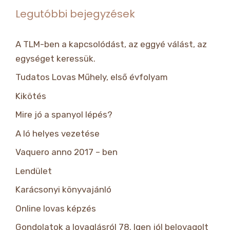
Legutóbbi bejegyzések
A TLM-ben a kapcsolódást, az eggyé válást, az
egységet keressük.
Tudatos Lovas Műhely, első évfolyam
Kikötés
Mire jó a spanyol lépés?
A ló helyes vezetése
Vaquero anno 2017 – ben
Lendület
Karácsonyi könyvajánló
Online lovas képzés
Gondolatok a lovaglásról 78. Igen jól belovagolt