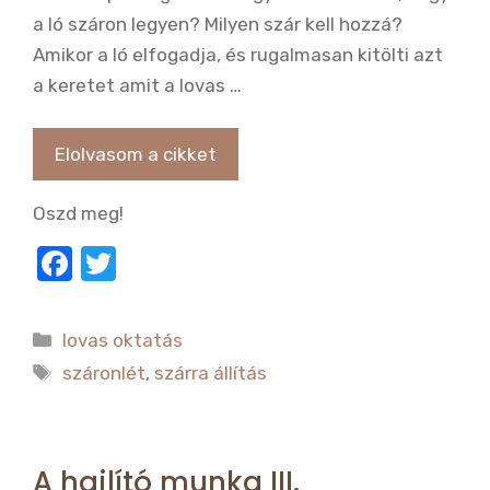
a ló száron legyen? Milyen szár kell hozzá?
Amikor a ló elfogadja, és rugalmasan kitölti azt
a keretet amit a lovas …
Elolvasom a cikket
Oszd meg!
F
T
a
w
c
it
Kategória
lovas oktatás
e
te
Címkék
száronlét
,
szárra állítás
b
r
o
o
A hajlító munka III.