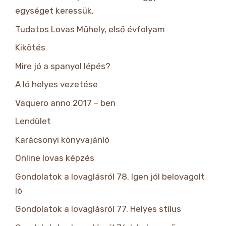
egységet keressük.
Tudatos Lovas Műhely, első évfolyam
Kikötés
Mire jó a spanyol lépés?
A ló helyes vezetése
Vaquero anno 2017 – ben
Lendület
Karácsonyi könyvajánló
Online lovas képzés
Gondolatok a lovaglásról 78. Igen jól belovagolt
ló
Gondolatok a lovaglásról 77. Helyes stílus