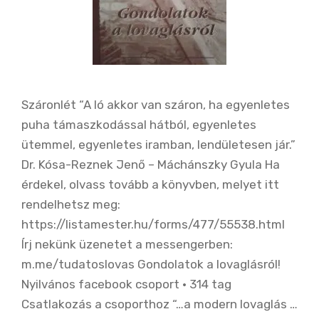
Száronlét “A ló akkor van száron, ha egyenletes
puha támaszkodással hátból, egyenletes
ütemmel, egyenletes iramban, lendületesen jár.”
Dr. Kósa-Reznek Jenő – Máchánszky Gyula Ha
érdekel, olvass tovább a könyvben, melyet itt
rendelhetsz meg:
https://listamester.hu/forms/477/55538.html
Írj nekünk üzenetet a messengerben:
m.me/tudatoslovas Gondolatok a lovaglásról!
Nyilvános facebook csoport · 314 tag
Csatlakozás a csoporthoz “…a modern lovaglás …