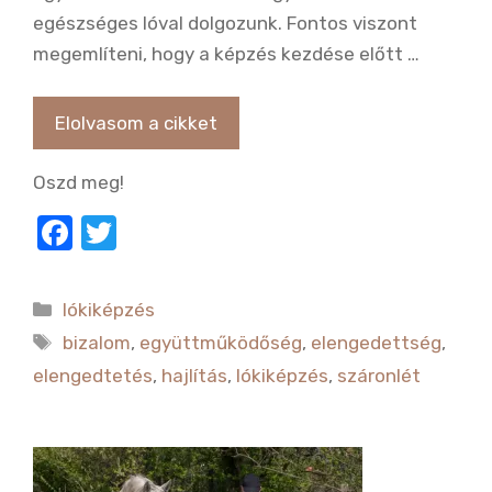
egészséges lóval dolgozunk. Fontos viszont
megemlíteni, hogy a képzés kezdése előtt …
Elolvasom a cikket
Oszd meg!
F
T
a
w
c
it
Kategória
lókiképzés
e
te
Címkék
bizalom
,
együttműködőség
,
elengedettség
,
b
r
elengedtetés
,
hajlítás
,
lókiképzés
,
száronlét
o
o
k