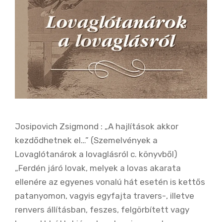
Josipovich Zsigmond : „A hajlítások akkor
kezdődhetnek el…” (Szemelvények a
Lovaglótanárok a lovaglásról c. könyvből)
„Ferdén járó lovak, melyek a lovas akarata
ellenére az egyenes vonalú hát esetén is kettős
patanyomon, vagyis egyfajta travers-, illetve
renvers állításban, feszes, felgörbített vagy