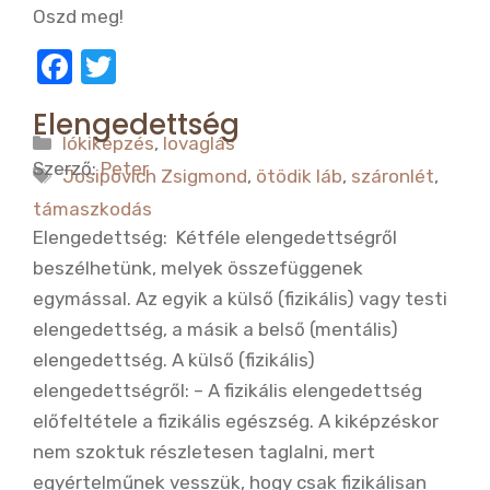
Oszd meg!
F
T
a
w
Elengedettség
c
it
Kategória
lókiképzés
,
lovaglás
e
te
Szerző:
Peter
Címkék
Josipovich Zsigmond
,
ötödik láb
,
száronlét
,
b
r
támaszkodás
o
Elengedettség: Kétféle elengedettségről
o
beszélhetünk, melyek összefüggenek
egymással. Az egyik a külső (fizikális) vagy testi
k
elengedettség, a másik a belső (mentális)
elengedettség. A külső (fizikális)
elengedettségről: – A fizikális elengedettség
előfeltétele a fizikális egészség. A kiképzéskor
nem szoktuk részletesen taglalni, mert
egyértelműnek vesszük, hogy csak fizikálisan