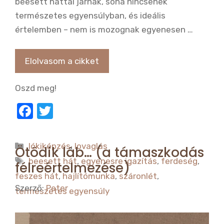
beesett háttal járnak, soha nincsenek
természetes egyensúlyban, és ideális
értelemben – nem is mozognak egyenesen …
Elolvasom a cikket
Oszd meg!
F
T
a
w
c
it
Kategória
lókiképzés
,
lovaglás
Ötödik láb… (a támaszkodás
e
te
Címkék
beesett hát
,
egyenesre igazítás
,
ferdeség
,
félreértelmezése)
b
r
feszes hát
,
hajlítómunka
,
száronlét
,
o
Szerző:
Peter
természetes egyensúly
o
k