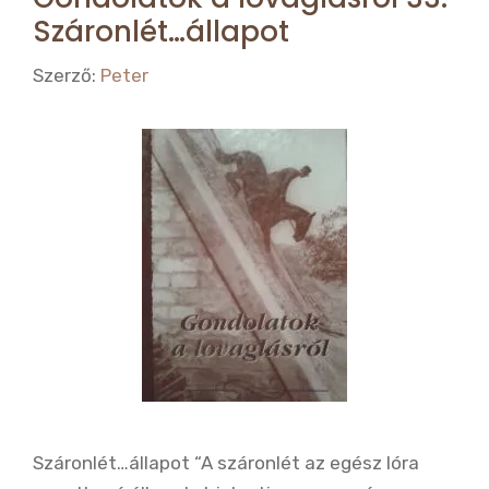
Száronlét…állapot
Szerző:
Peter
Száronlét…állapot “A száronlét az egész lóra