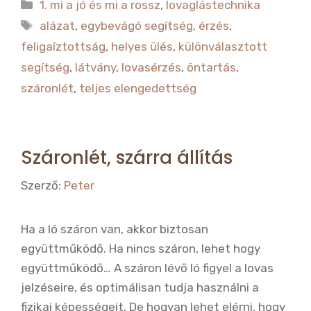
c
it
Kategória
1. mi a jó és mi a rossz
,
lovaglástechnika
e
te
Címkék
alázat
,
egybevágó segítség
,
érzés
,
b
r
feligaíztottság
,
helyes ülés
,
különválasztott
o
segítség
,
látvány
,
lovasérzés
,
öntartás
,
o
száronlét
,
teljes elengedettség
k
Száronlét, szárra állítás
Szerző:
Peter
Ha a ló száron van, akkor biztosan
együttműködő. Ha nincs száron, lehet hogy
együttműködő… A száron lévő ló figyel a lovas
jelzéseire, és optimálisan tudja használni a
fizikai képességeit. De hogyan lehet elérni, hogy