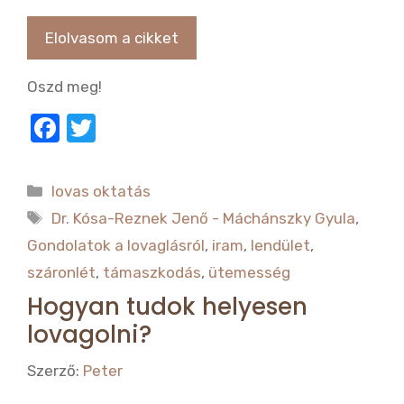
Elolvasom a cikket
Oszd meg!
F
T
a
w
c
it
Kategória
lovas oktatás
e
te
Címkék
Dr. Kósa-Reznek Jenő - Máchánszky Gyula
,
b
r
Gondolatok a lovaglásról
,
iram
,
lendület
,
o
száronlét
,
támaszkodás
,
ütemesség
o
Hogyan tudok helyesen
k
lovagolni?
Szerző:
Peter