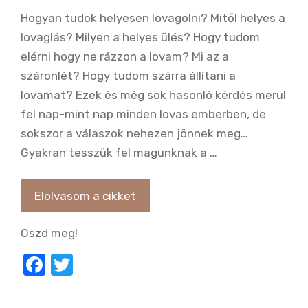
Hogyan tudok helyesen lovagolni? Mitől helyes a
lovaglás? Milyen a helyes ülés? Hogy tudom
elérni hogy ne rázzon a lovam? Mi az a
száronlét? Hogy tudom szárra állítani a
lovamat? Ezek és még sok hasonló kérdés merül
fel nap-mint nap minden lovas emberben, de
sokszor a válaszok nehezen jönnek meg…
Gyakran tesszük fel magunknak a …
Elolvasom a cikket
Oszd meg!
F
T
a
w