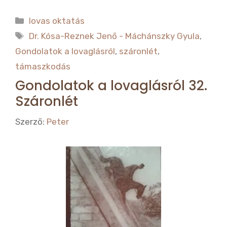
a
w
c
it
Kategória
lovas oktatás
e
te
Címkék
Dr. Kósa-Reznek Jenő - Máchánszky Gyula
,
b
r
Gondolatok a lovaglásról
,
száronlét
,
o
támaszkodás
o
Gondolatok a lovaglásról 32.
k
Száronlét
Szerző:
Peter