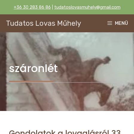
Kilépés
+36 30 283 86 86
|
tudatoslovasmuhely@gmail.com
a
tartalomba
Tudatos Lovas Műhely
MENÜ
száronlét
Gondolatok a lovaglásról 33.