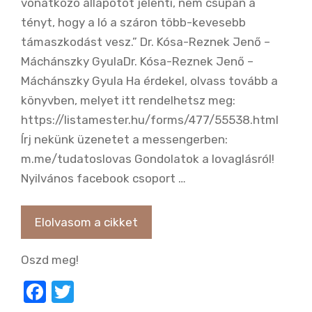
vonatkozó állapotot jelenti, nem csupán a
tényt, hogy a ló a száron több-kevesebb
támaszkodást vesz.” Dr. Kósa-Reznek Jenő –
Máchánszky GyulaDr. Kósa-Reznek Jenő –
Máchánszky Gyula Ha érdekel, olvass tovább a
könyvben, melyet itt rendelhetsz meg:
https://listamester.hu/forms/477/55538.html
Írj nekünk üzenetet a messengerben:
m.me/tudatoslovas Gondolatok a lovaglásról!
Nyilvános facebook csoport …
Elolvasom a cikket
Oszd meg!
F
T