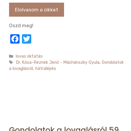
Elolvasom a cikket
Oszd meg!
F
T
a
w
c
it
Kategória
lovas oktatás
Címkék
Dr. Kósa-Reznek Jenő - Máchánszky Gyula
,
Gondolatok
e
te
a lovaglásról
,
hátralépés
b
r
o
o
k
Gondolatok a lovaglásról 59.