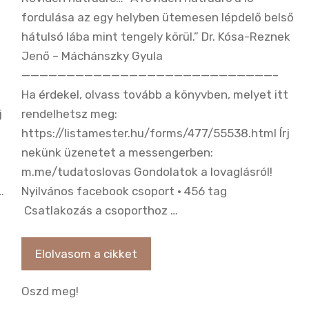
fordulása az egy helyben ütemesen lépdelő belső
hátulsó lába mint tengely körül.” Dr. Kósa-Reznek
Jenő – Máchánszky Gyula
————————————————————————————–
Ha érdekel, olvass tovább a könyvben, melyet itt
j
rendelhetsz meg:
https://listamester.hu/forms/477/55538.html Írj
nekünk üzenetet a messengerben:
m.me/tudatoslovas Gondolatok a lovaglásról!
…
Nyilvános facebook csoport · 456 tag
Csatlakozás a csoporthoz …
Elolvasom a cikket
Oszd meg!