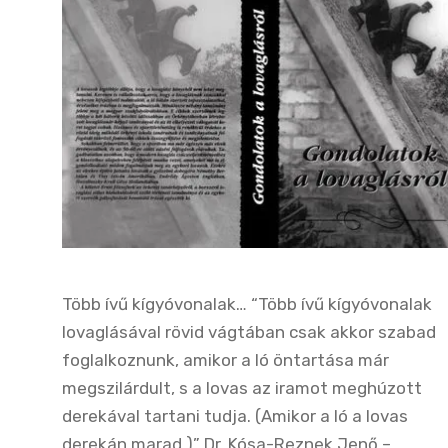
Több ívű kígyóvonalak… “Több ívű kígyóvonalak
lovaglásával rövid vágtában csak akkor szabad
foglalkoznunk, amikor a ló öntartása már
megszilárdult, s a lovas az iramot meghúzott
derekával tartani tudja. (Amikor a ló a lovas
derekán marad.)” Dr. Kósa-Reznek Jenő –