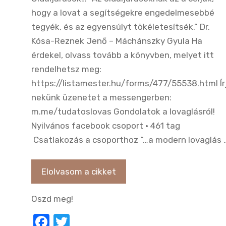
hogy a lovat a segítségekre engedelmesebbé
tegyék, és az egyensúlyt tökéletesítsék.” Dr.
Kósa-Reznek Jenő – Máchánszky Gyula Ha
érdekel, olvass tovább a könyvben, melyet itt
rendelhetsz meg:
https://listamester.hu/forms/477/55538.html Ír
nekünk üzenetet a messengerben:
m.me/tudatoslovas Gondolatok a lovaglásról!
Nyilvános facebook csoport · 461 tag
Csatlakozás a csoporthoz “…a modern lovaglás 
Elolvasom a cikket
Oszd meg!
F
T