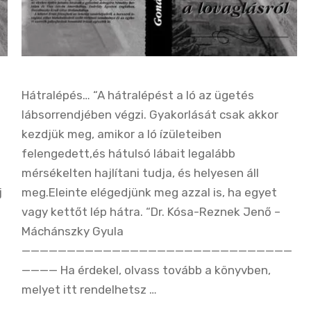
Hátralépés… “A hátralépést a ló az ügetés
lábsorrendjében végzi. Gyakorlását csak akkor
kezdjük meg, amikor a ló ízületeiben
felengedett,és hátulsó lábait legalább
mérsékelten hajlítani tudja, és helyesen áll
j
meg.Eleinte elégedjünk meg azzal is, ha egyet
vagy kettőt lép hátra. “Dr. Kósa-Reznek Jenő –
Máchánszky Gyula
——————————————————————————————
———— Ha érdekel, olvass tovább a könyvben,
melyet itt rendelhetsz …