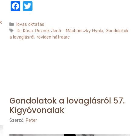
F
T
a
w
k
c
it
Kategória
lovas oktatás
Címkék
Dr. Kósa-Reznek Jenő - Máchánszky Gyula
,
Gondolatok
e
te
a lovaglásról
,
röviden hátraarc
b
r
o
o
k
Gondolatok a lovaglásról 57.
Kígyóvonalak
Szerző:
Peter