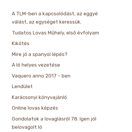
A TLM-ben a kapcsolódást, az eggyé
válást, az egységet keressük.
Tudatos Lovas Műhely, első évfolyam
Kikötés
Mire jó a spanyol lépés?
A ló helyes vezetése
Vaquero anno 2017 – ben
Lendület
Karácsonyi könyvajánló
Online lovas képzés
Gondolatok a lovaglásról 78. Igen jól
belovagolt ló