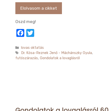
Elolvasom a cikket
Oszd meg!
F
T
a
w
c
it
Kategória
lovas oktatás
Címkék
Dr. Kósa-Reznek Jenő - Máchánszky Gyula
,
e
te
futószárazás
,
Gondolatok a lovaglásról
b
r
o
o
k
Gondolatok a lovaglásról 60.