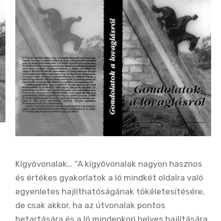
Kígyóvonalak… “A kígyóvonalak nagyon hasznos
és értékes gyakorlatok a ló mindkét oldalra való
egyenletes hajlíthatóságának tökéletesítésére,
de csak akkor, ha az útvonalak pontos
betartására és a ló mindenkori helyes hajlítására