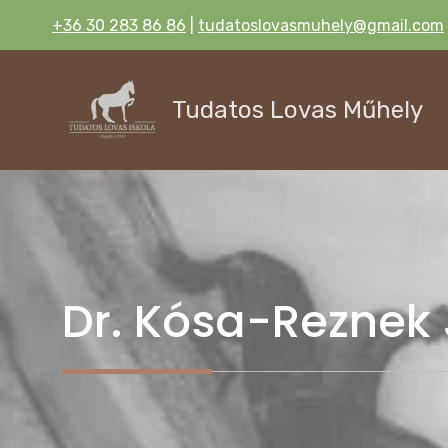
Kilépés
+36 30 283 86 86
|
tudatoslovasmuhely@gmail.com
a
tartalomba
Tudatos Lovas Műhely
Dr. Kósa-Reznek