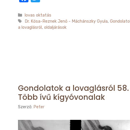
a
w
c
it
Kategória
lovas oktatás
Címkék
Dr. Kósa-Reznek Jenő - Máchánszky Gyula
,
Gondolato
e
te
a lovaglásról
,
oldaljárások
b
r
o
o
k
Gondolatok a lovaglásról 58.
Több ívű kígyóvonalak
Szerző:
Peter