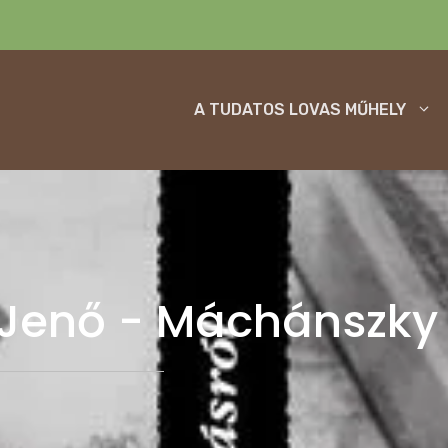
A TUDATOS LOVAS MŰHELY
 Jenő - Máchánszky