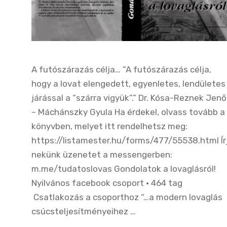
A futószárazás célja… “A futószárazás célja,
hogy a lovat elengedett, egyenletes, lendületes
járással a “szárra vigyük”.” Dr. Kósa-Reznek Jenő
– Máchánszky Gyula Ha érdekel, olvass tovább a
könyvben, melyet itt rendelhetsz meg:
https://listamester.hu/forms/477/55538.html Ír
nekünk üzenetet a messengerben:
m.me/tudatoslovas Gondolatok a lovaglásról!
Nyilvános facebook csoport · 464 tag
Csatlakozás a csoporthoz “…a modern lovaglás
csúcsteljesítményeihez …