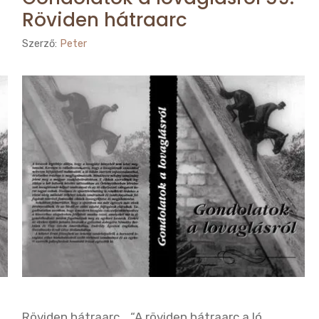
Röviden hátraarc
Szerző:
Peter
Röviden hátraarc… “A röviden hátraarc a ló