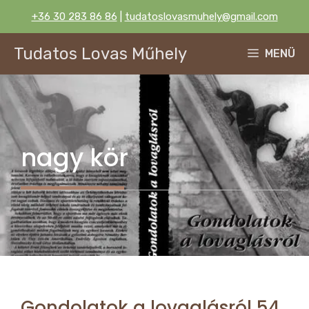
Kilépés
+36 30 283 86 86
|
tudatoslovasmuhely@gmail.com
a
tartalomba
Tudatos Lovas Műhely
MENÜ
nagy kör
Gondolatok a lovaglásról 54.