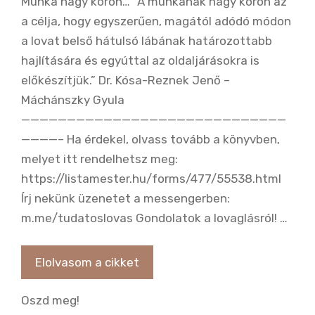
Munka nagy körön… “A munkának nagy körön az
a célja, hogy egyszerűen, magától adódó módon
a lovat belső hátulsó lábának határozottabb
hajlítására és egyúttal az oldaljárásokra is
előkészítjük.” Dr. Kósa-Reznek Jenő –
Máchánszky Gyula
—————————————————————————————
————– Ha érdekel, olvass tovább a könyvben,
melyet itt rendelhetsz meg:
https://listamester.hu/forms/477/55538.html
Írj nekünk üzenetet a messengerben:
m.me/tudatoslovas Gondolatok a lovaglásról! …
Elolvasom a cikket
Oszd meg!