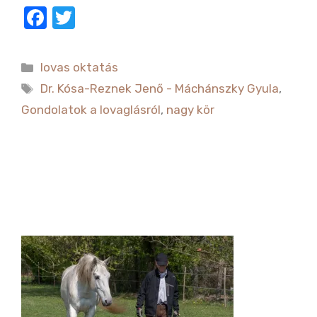
F
T
a
w
c
it
Kategória
lovas oktatás
e
te
Címkék
Dr. Kósa-Reznek Jenő - Máchánszky Gyula
,
b
r
Gondolatok a lovaglásról
,
nagy kör
o
o
k