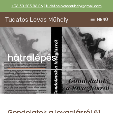
Kilépés
+36 30 283 86 86
|
tudatoslovasmuhely@gmail.com
a
tartalomba
Tudatos Lovas Műhely
MENÜ
hátralépés
Gondolatok a lovaglásról 61.