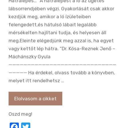
Hátralépés… “A hátralépést a ló az ügetés
lábsorrendjében végzi. Gyakorlását csak akkor
kezdjük meg, amikor a ló ízületeiben
felengedett,és hátulsó lábait legalább
mérsékelten hajlítani tudja, és helyesen áll
meg.Eleinte elégedjünk meg azzal is, ha egyet
vagy kettőt lép hátra. “Dr. Kósa-Reznek Jenő –
Máchánszky Gyula
—————————————————————————————
————— Ha érdekel, olvass tovább a könyvben,
melyet itt rendelhetsz …
Elolvasom a cikket
Oszd meg!
F
T