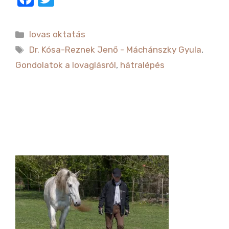
a
w
c
it
Kategória
lovas oktatás
e
te
Címkék
Dr. Kósa-Reznek Jenő - Máchánszky Gyula
,
b
r
Gondolatok a lovaglásról
,
hátralépés
o
o
k