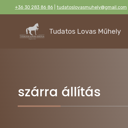
Kilépés
+36 30 283 86 86
|
tudatoslovasmuhely@gmail.com
a
tartalomba
Tudatos Lovas Műhely
szárra állítás