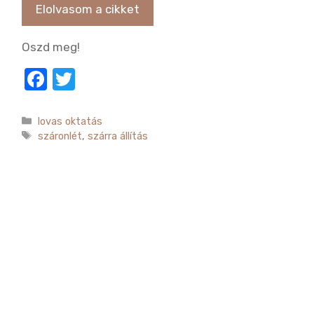
Elolvasom a cikket
Oszd meg!
F
T
a
w
c
it
Kategória
lovas oktatás
Címkék
száronlét
,
szárra állítás
e
te
b
r
o
o
k