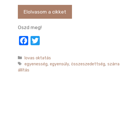
Elolvasom a cikket
Oszd meg!
F
T
a
w
c
it
Kategória
lovas oktatás
Címkék
egyenesség
,
egyensúly
,
összeszedettség
,
szárra
e
te
állítás
b
r
o
o
k