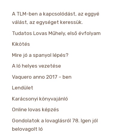
A TLM-ben a kapcsolódást, az eggyé
válást, az egységet keressük.
Tudatos Lovas Műhely, első évfolyam
Kikötés
Mire jó a spanyol lépés?
A ló helyes vezetése
Vaquero anno 2017 – ben
Lendület
Karácsonyi könyvajánló
Online lovas képzés
Gondolatok a lovaglásról 78. Igen jól
belovagolt ló