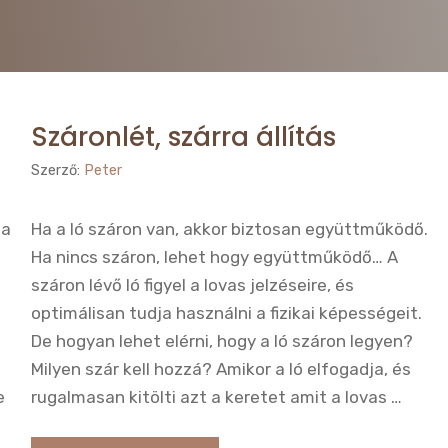
Száronlét, szárra állítás
Szerző:
Peter
 a
Ha a ló száron van, akkor biztosan együttműködő.
Ha nincs száron, lehet hogy együttműködő… A
száron lévő ló figyel a lovas jelzéseire, és
optimálisan tudja használni a fizikai képességeit.
De hogyan lehet elérni, hogy a ló száron legyen?
Milyen szár kell hozzá? Amikor a ló elfogadja, és
e
rugalmasan kitölti azt a keretet amit a lovas …