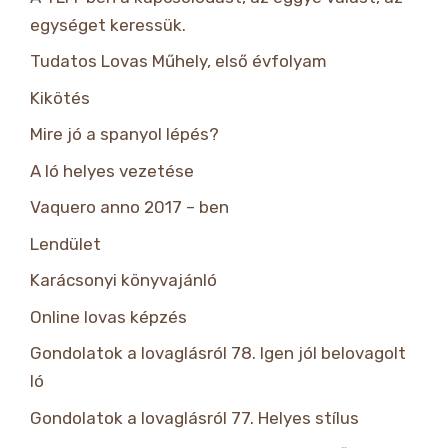
egységet keressük.
Tudatos Lovas Műhely, első évfolyam
Kikötés
Mire jó a spanyol lépés?
A ló helyes vezetése
Vaquero anno 2017 – ben
Lendület
Karácsonyi könyvajánló
Online lovas képzés
Gondolatok a lovaglásról 78. Igen jól belovagolt
ló
Gondolatok a lovaglásról 77. Helyes stílus