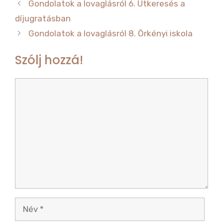
o
Gondolatok a lovaglásról 6. Útkeresés a
k
díjugratásban
Gondolatok a lovaglásról 8. Örkényi iskola
Szólj hozzá!
Hozzászólás
Név