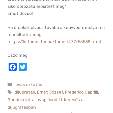
sikersorozata erősített meg.”
Ernst József
Ha érdekel, olvass tovább a könyvben, melyet itt
rendelhetsz meg:
https://listamester.hu/forms/477/55538.html
Oszd meg!
F
T
a
w
c
it
Kategória
lovas oktatás
e
te
Címkék
díjugratás
,
Ernst József
,
Frederico Caprilli
,
b
r
Gondolatok a lovaglásról
,
Útkeresés a
o
díjugratásban