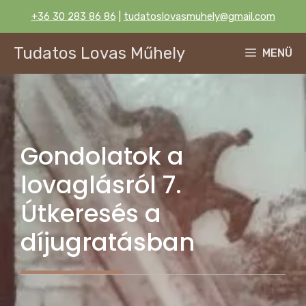
Kilépés
+36 30 283 86 86
|
tudatoslovasmuhely@gmail.com
a
tartalomba
Tudatos Lovas Műhely
MENÜ
Gondolatok a
lovaglásról 7.
Útkeresés a
díjugratásban