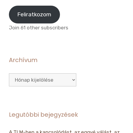
cím
Feliratkozom
Join 61 other subscribers
Archívum
Archívum
Legutóbbi bejegyzések
A TLM-ben a kapcsolódást, az eggyé válást, az