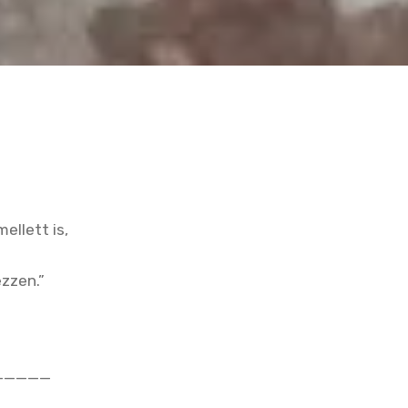
ellett is,
zzen.”
—————