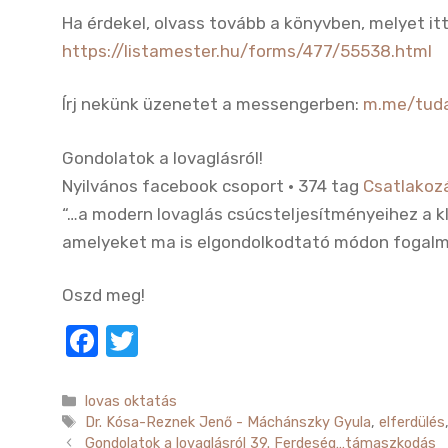
Ha érdekel, olvass tovább a könyvben, melyet it
https://listamester.hu/forms/477/55538.html
Írj nekünk üzenetet a messengerben:
m.me/tuda
Gondolatok a lovaglásról!
Nyilvános facebook csoport · 374 tag
Csatlakoz
“…a modern lovaglás csúcsteljesítményeihez a k
amelyeket ma is elgondolkodtató módon fogal
Oszd meg!
F
T
a
w
c
it
Kategória
lovas oktatás
Címkék
Dr. Kósa-Reznek Jenő - Máchánszky Gyula
,
elferdülés
e
te
Gondolatok a lovaglásról 39. Ferdeség…támaszkodás