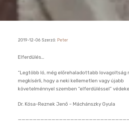
2019-12-06
Szerző:
Peter
Elferdülés…
“Legtöbb ló, még előrehaladottabb lovagoltság m
megkísérli, hogy a neki kellemetlen vagy újabb
követelménnyel szemben “elferdüléssel” védeke
Dr. Kósa-Reznek Jenő – Máchánszky Gyula
—————————————————————————————