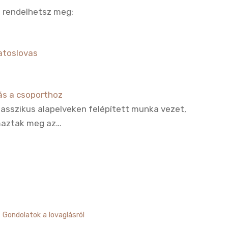
t rendelhetsz meg:
toslovas
ás a csoporthoz
lasszikus alapelveken felépített munka vezet,
maztak meg az…
,
Gondolatok a lovaglásról