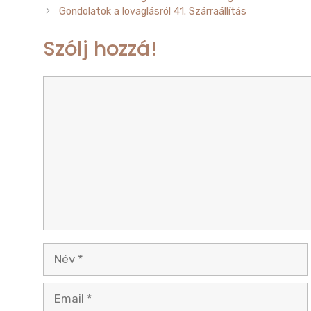
b
r
Gondolatok a lovaglásról 41. Szárraállítás
o
Szólj hozzá!
o
k
Hozzászólás
Név
Email