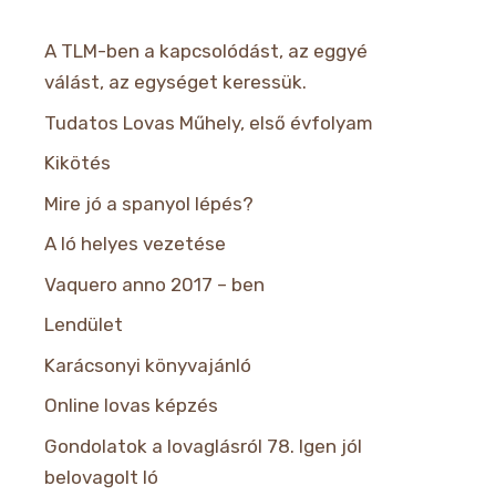
A TLM-ben a kapcsolódást, az eggyé
válást, az egységet keressük.
Tudatos Lovas Műhely, első évfolyam
Kikötés
Mire jó a spanyol lépés?
A ló helyes vezetése
Vaquero anno 2017 – ben
Lendület
Karácsonyi könyvajánló
Online lovas képzés
Gondolatok a lovaglásról 78. Igen jól
belovagolt ló