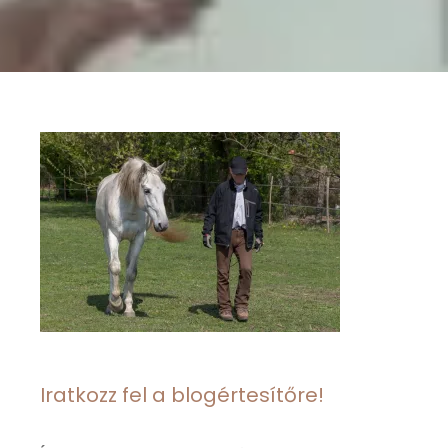
Iratkozz fel a blogértesítőre!