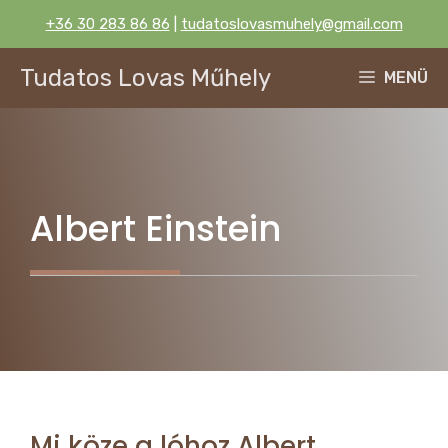
Kilépés
+36 30 283 86 86
|
tudatoslovasmuhely@gmail.com
a
tartalomba
Tudatos Lovas Műhely
MENÜ
Albert Einstein
Mi köze a lóhoz Albert