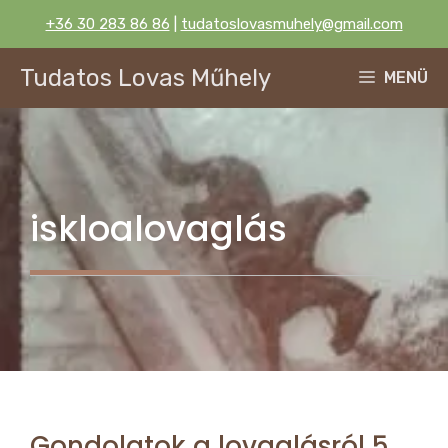
Kilépés
+36 30 283 86 86
|
tudatoslovasmuhely@gmail.com
a
tartalomba
Tudatos Lovas Műhely
MENÜ
iskloalovaglás
Gondolatok a lovaglásról 5.