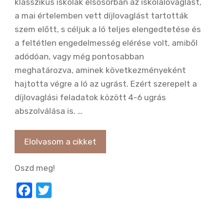
klasszikus iskolák elsősorban az iskolalovaglást,
a mai értelemben vett díjlovaglást tartották
szem előtt, s céljuk a ló teljes elengedtetése és
a feltétlen engedelmesség elérése volt, amiből
adódóan, vagy még pontosabban
meghatározva, aminek következményeként
hajtotta végre a ló az ugrást. Ezért szerepelt a
díjlovaglási feladatok között 4-6 ugrás
abszolválása is. …
Elolvasom a cikket
Oszd meg!
F
T
a
w