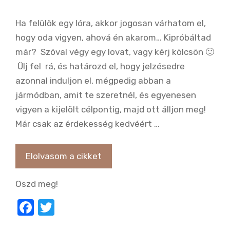
Ha felülök egy lóra, akkor jogosan várhatom el,
hogy oda vigyen, ahová én akarom… Kipróbáltad
már? Szóval végy egy lovat, vagy kérj kölcsön 🙂
Ülj fel rá, és határozd el, hogy jelzésedre
azonnal induljon el, mégpedig abban a
jármódban, amit te szeretnél, és egyenesen
vigyen a kijelölt célpontig, majd ott álljon meg!
Már csak az érdekesség kedvéért …
Elolvasom a cikket
Oszd meg!
F
T
a
w