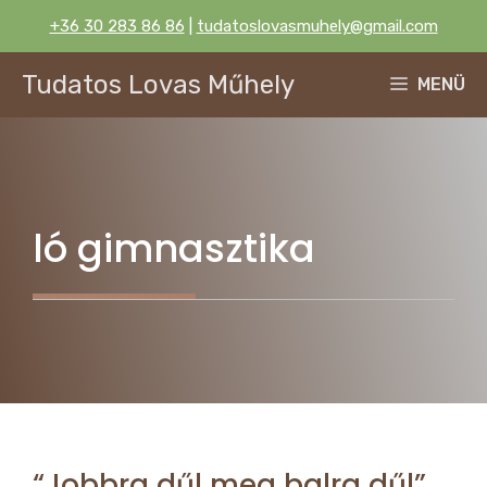
Kilépés
+36 30 283 86 86
|
tudatoslovasmuhely@gmail.com
a
tartalomba
Tudatos Lovas Műhely
MENÜ
ló gimnasztika
“Jobbra dűl meg balra dűl”…