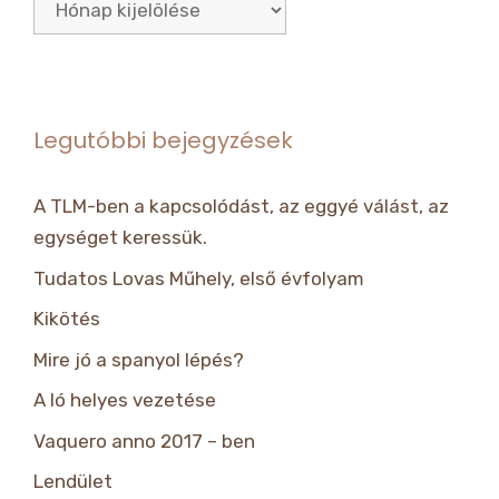
Archívum
Legutóbbi bejegyzések
A TLM-ben a kapcsolódást, az eggyé válást, az
egységet keressük.
Tudatos Lovas Műhely, első évfolyam
Kikötés
Mire jó a spanyol lépés?
A ló helyes vezetése
Vaquero anno 2017 – ben
Lendület