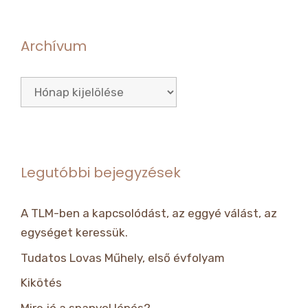
Archívum
Archívum
Legutóbbi bejegyzések
A TLM-ben a kapcsolódást, az eggyé válást, az
egységet keressük.
Tudatos Lovas Műhely, első évfolyam
Kikötés
Mire jó a spanyol lépés?