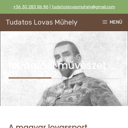
Kilépés
+36 30 283 86 86
|
tudatoslovasmuhely@gmail.com
a
tartalomba
Tudatos Lovas Műhely
MENÜ
lovaglási művészet
A magyar lovassport