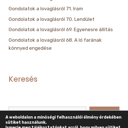
Gondolatok a lovaglásról 71. Iram
Gondolatok a lovaglásról 70. Lendület
Gondolatok a lovaglásról 69. Egyenesre állítás
Gondolatok a lovaglásról 68. A ló farának
könnyed engedése
Keresés
Keresés
Keresés
A weboldalon a minőségi felhasználói élmény érdekében
sütiket használunk.
Ismerje meg tájékoztatónkat arról, hogy milyen sütiket