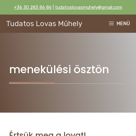
Kilépés
+36 30 283 86 86
|
tudatoslovasmuhely@gmail.com
a
tartalomba
Tudatos Lovas Műhely
MENÜ
menekülési ösztön
Értsük meg a lovat!