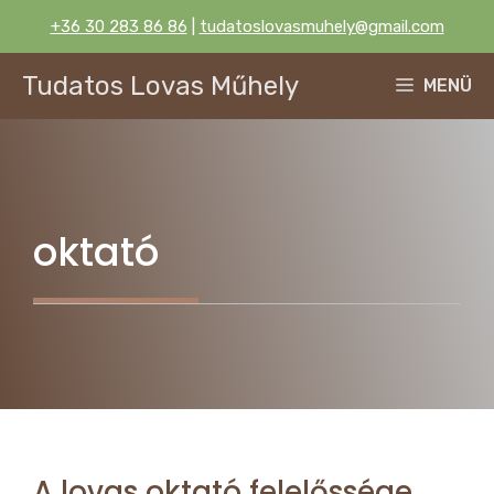
Kilépés
+36 30 283 86 86
|
tudatoslovasmuhely@gmail.com
a
tartalomba
Tudatos Lovas Műhely
MENÜ
oktató
A lovas oktató felelőssége