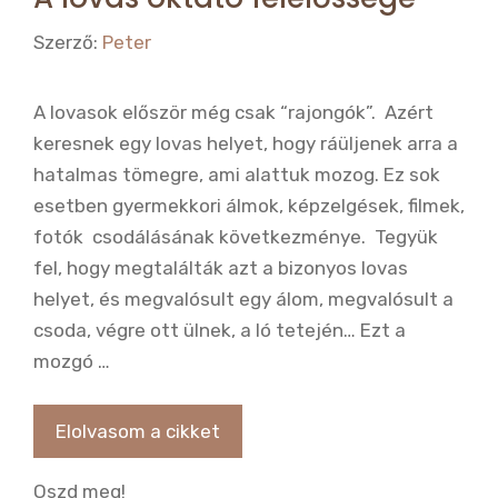
Szerző:
Peter
A lovasok először még csak “rajongók”. Azért
keresnek egy lovas helyet, hogy ráüljenek arra a
hatalmas tömegre, ami alattuk mozog. Ez sok
esetben gyermekkori álmok, képzelgések, filmek,
fotók csodálásának következménye. Tegyük
fel, hogy megtalálták azt a bizonyos lovas
helyet, és megvalósult egy álom, megvalósult a
csoda, végre ott ülnek, a ló tetején… Ezt a
mozgó …
Elolvasom a cikket
Oszd meg!