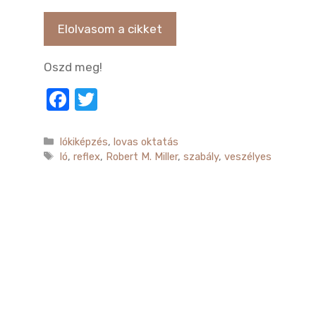
Elolvasom a cikket
Oszd meg!
F
T
a
w
c
it
Kategória
lókiképzés
,
lovas oktatás
Címkék
ló
,
reflex
,
Robert M. Miller
,
szabály
,
veszélyes
e
te
b
r
o
o
k