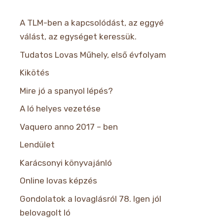
A TLM-ben a kapcsolódást, az eggyé
válást, az egységet keressük.
Tudatos Lovas Műhely, első évfolyam
Kikötés
Mire jó a spanyol lépés?
A ló helyes vezetése
Vaquero anno 2017 – ben
Lendület
Karácsonyi könyvajánló
Online lovas képzés
Gondolatok a lovaglásról 78. Igen jól
belovagolt ló