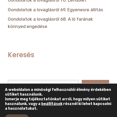
Gondolatok a lovaglásról 70. Lendület
Gondolatok a lovaglásról 69. Egyenesre állítás
Gondolatok a lovaglásról 68. A ló farának
könnyed engedése
Keresés
Keresés
Keresés
A weboldalon a minőségi felhasználói élmény érdekében
sütiket használunk.
Ismerje meg tájékoztatónkat arról, hogy milyen sütiket
használunk, vagy a
beállítások
résznél ki lehet kapcsolni
a használatukat.