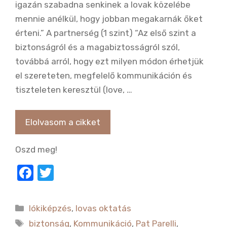
igazán szabadna senkinek a lovak közelébe
mennie anélkül, hogy jobban megakarnák őket
érteni.” A partnerség (1 szint) “Az első szint a
biztonságról és a magabiztosságról szól,
továbbá arról, hogy ezt milyen módon érhetjük
el szereteten, megfelelő kommunikáción és
tiszteleten keresztül (love, …
Elolvasom a cikket
Oszd meg!
F
T
a
w
c
it
Kategória
lókiképzés
,
lovas oktatás
e
te
Címkék
biztonság
,
Kommunikáció
,
Pat Parelli
,