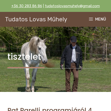
Kilépés
+36 30 283 86 86
|
tudatoslovasmuhely@gmail.com
a
tartalomba
Tudatos Lovas Műhely
MENÜ
tisztelet
Pat Parelli programjáról 4.