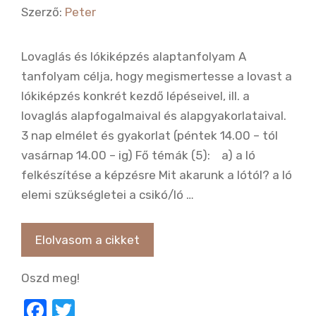
Szerző:
Peter
Lovaglás és lókiképzés alaptanfolyam A
tanfolyam célja, hogy megismertesse a lovast a
lókiképzés konkrét kezdő lépéseivel, ill. a
lovaglás alapfogalmaival és alapgyakorlataival.
3 nap elmélet és gyakorlat (péntek 14.00 – tól
vasárnap 14.00 – ig) Fő témák (5): a) a ló
felkészítése a képzésre Mit akarunk a lótól? a ló
elemi szükségletei a csikó/ló …
Elolvasom a cikket
Oszd meg!
F
T