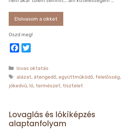
nem akar tőlem semmit… ám kötelességem …
Elolvasom a cikket
Oszd meg!
F
T
a
w
c
it
Kategória
lovas oktatás
e
te
Címkék
alázat
,
átengedő
,
együttműködő
,
felelősség
,
b
r
jókedvű
,
ló
,
természet
,
tisztelet
o
o
k
Lovaglás és lókiképzés
alaptanfolyam