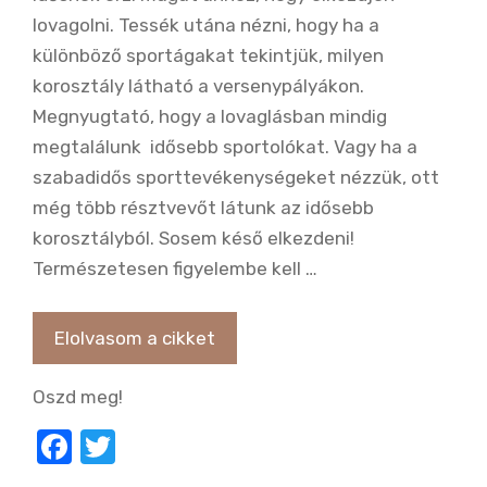
lovagolni. Tessék utána nézni, hogy ha a
különböző sportágakat tekintjük, milyen
korosztály látható a versenypályákon.
Megnyugtató, hogy a lovaglásban mindig
megtalálunk idősebb sportolókat. Vagy ha a
szabadidős sporttevékenységeket nézzük, ott
még több résztvevőt látunk az idősebb
korosztályból. Sosem késő elkezdeni!
Természetesen figyelembe kell …
Elolvasom a cikket
Oszd meg!
F
T
a
w