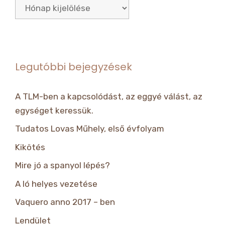
Archívum
Legutóbbi bejegyzések
A TLM-ben a kapcsolódást, az eggyé válást, az
egységet keressük.
Tudatos Lovas Műhely, első évfolyam
Kikötés
Mire jó a spanyol lépés?
A ló helyes vezetése
Vaquero anno 2017 – ben
Lendület