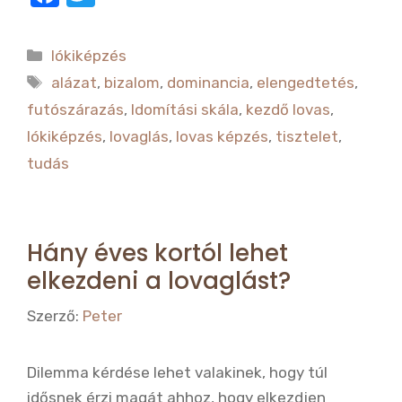
a
w
c
it
Kategória
lókiképzés
e
te
Címkék
alázat
,
bizalom
,
dominancia
,
elengedtetés
,
b
r
futószárazás
,
Idomítási skála
,
kezdő lovas
,
o
lókiképzés
,
lovaglás
,
lovas képzés
,
tisztelet
,
o
tudás
k
Hány éves kortól lehet
elkezdeni a lovaglást?
Szerző:
Peter
Dilemma kérdése lehet valakinek, hogy túl
idősnek érzi magát ahhoz, hogy elkezdjen