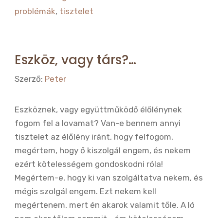
b
r
problémák
,
tisztelet
o
o
k
Eszköz, vagy társ?…
Szerző:
Peter
Eszköznek, vagy együttműködő élőlénynek
fogom fel a lovamat? Van-e bennem annyi
tisztelet az élőlény iránt, hogy felfogom,
megértem, hogy ő kiszolgál engem, és nekem
ezért kötelességem gondoskodni róla!
Megértem-e, hogy ki van szolgáltatva nekem, és
mégis szolgál engem. Ezt nekem kell
megértenem, mert én akarok valamit tőle. A ló