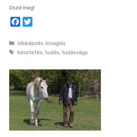
Oszd meg!
F
T
a
w
c
it
Kategória
lókiképzés
,
lovaglás
e
te
Címkék
késztetés
,
tudás
,
tudásvágy
b
r
o
o
k