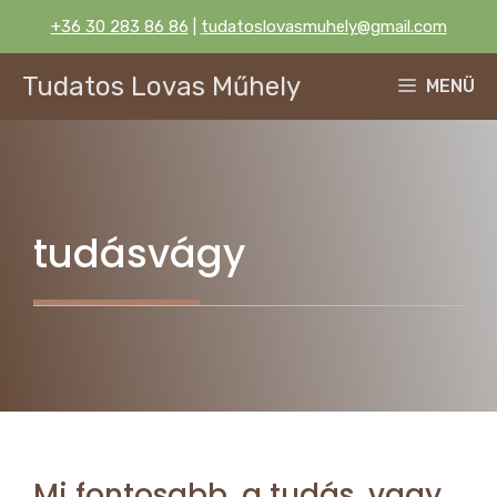
Kilépés
+36 30 283 86 86
|
tudatoslovasmuhely@gmail.com
a
tartalomba
Tudatos Lovas Műhely
MENÜ
tudásvágy
Mi fontosabb, a tudás, vagy