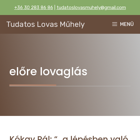
Kilépés
+36 30 283 86 86
|
tudatoslovasmuhely@gmail.com
a
tartalomba
Tudatos Lovas Műhely
MENÜ
előre lovaglás
Kókay Pál: “…a lépésben való