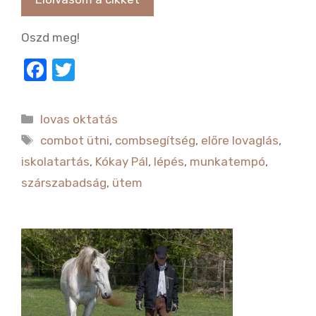
Oszd meg!
F
T
a
w
c
it
Kategória
lovas oktatás
e
te
Címkék
combot ütni
,
combsegítség
,
előre lovaglás
,
b
r
iskolatartás
,
Kókay Pál
,
lépés
,
munkatempó
,
o
szárszabadság
,
ütem
o
k