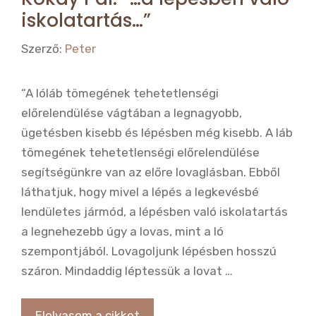
iskolatartás…”
Szerző:
Peter
“A lóláb tömegének tehetetlenségi
előrelendülése vágtában a legnagyobb,
ügetésben kisebb és lépésben még kisebb. A láb
tömegének tehetetlenségi előrelendülése
segítségünkre van az előre lovaglásban. Ebből
láthatjuk, hogy mivel a lépés a legkevésbé
lendületes jármód, a lépésben való iskolatartás
a legnehezebb úgy a lovas, mint a ló
szempontjából. Lovagoljunk lépésben hosszú
száron. Mindaddig léptessük a lovat …
Elolvasom a cikket