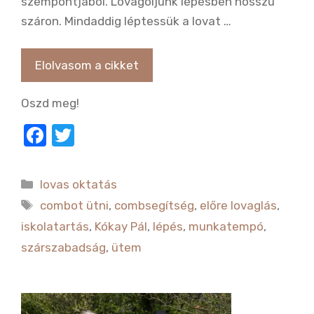
szempontjából. Lovagoljunk lépésben hosszú
száron. Mindaddig léptessük a lovat …
Elolvasom a cikket
Oszd meg!
F
T
a
w
c
it
Kategória
lovas oktatás
e
te
Címkék
combot ütni
,
combsegítség
,
előre lovaglás
,
b
r
iskolatartás
,
Kókay Pál
,
lépés
,
munkatempó
,
o
szárszabadság
,
ütem
o
k