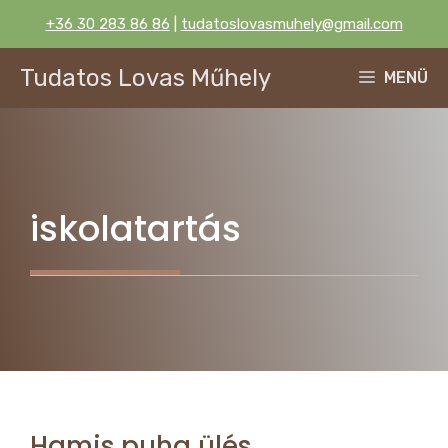
Kilépés
+36 30 283 86 86
|
tudatoslovasmuhely@gmail.com
a
tartalomba
Tudatos Lovas Műhely
MENÜ
iskolatartás
Hamis puha ülés