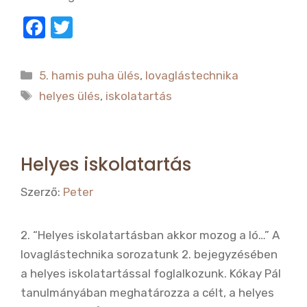
F
T
a
w
c
it
Kategória
5. hamis puha ülés
,
lovaglástechnika
e
te
Címkék
helyes ülés
,
iskolatartás
b
r
o
o
Helyes iskolatartás
k
Szerző:
Peter
2. “Helyes iskolatartásban akkor mozog a ló…” A
lovaglástechnika sorozatunk 2. bejegyzésében
a helyes iskolatartással foglalkozunk. Kókay Pál
tanulmányában meghatározza a célt, a helyes