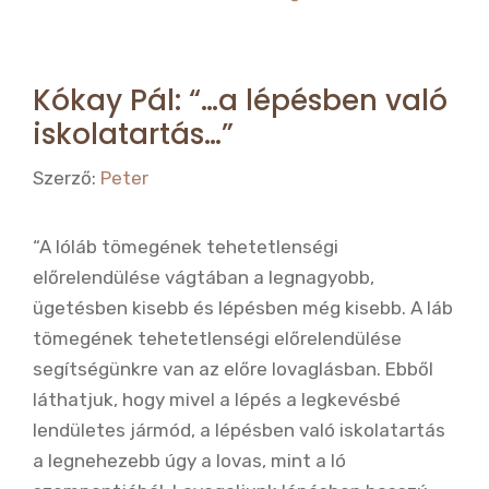
o
o
k
Kókay Pál: “…a lépésben való
iskolatartás…”
Szerző:
Peter
“A lóláb tömegének tehetetlenségi
előrelendülése vágtában a legnagyobb,
ügetésben kisebb és lépésben még kisebb. A láb
tömegének tehetetlenségi előrelendülése
segítségünkre van az előre lovaglásban. Ebből
láthatjuk, hogy mivel a lépés a legkevésbé
lendületes jármód, a lépésben való iskolatartás
a legnehezebb úgy a lovas, mint a ló