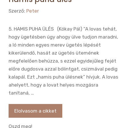
Szerző:
Peter
5. HAMIS PUHA ÜLÉS (Kókay Pál) “A lovas tehát,
hogy ügetésben úgy ahogy ülve tudjon maradni,
a ló minden egyes merev ügetés lépését
kikerülendő, hasát az ügetés ütemének
megfelelően behúzza, s ezzel egyidejűleg fejét
előre dugdosva azzal bólintgat, csizmával pedig
kalapál. Ezt „hamis puha ülésnek” hívjuk. A lovas
ahelyett, hogy a lovat helyes mozgásra
tanítaná, …
Elolvasom a cikket
Oszd meg!