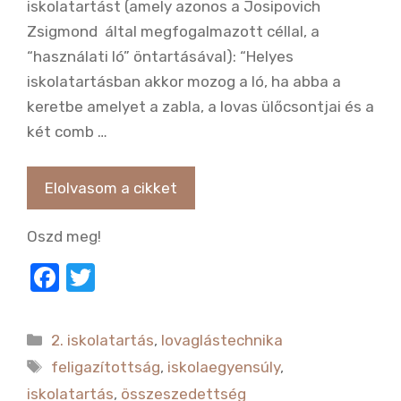
iskolatartást (amely azonos a Josipovich
Zsigmond által megfogalmazott céllal, a
“használati ló” öntartásával): “Helyes
iskolatartásban akkor mozog a ló, ha abba a
keretbe amelyet a zabla, a lovas ülőcsontjai és a
két comb …
Elolvasom a cikket
Oszd meg!
F
T
a
w
c
it
Kategória
2. iskolatartás
,
lovaglástechnika
e
te
Címkék
feligazítottság
,
iskolaegyensúly
,
b
r
iskolatartás
,
összeszedettség