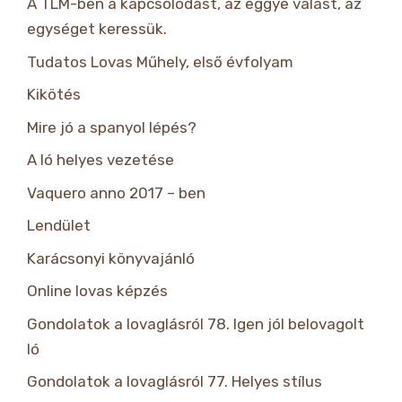
A TLM-ben a kapcsolódást, az eggyé válást, az
egységet keressük.
Tudatos Lovas Műhely, első évfolyam
Kikötés
Mire jó a spanyol lépés?
A ló helyes vezetése
Vaquero anno 2017 – ben
Lendület
Karácsonyi könyvajánló
Online lovas képzés
Gondolatok a lovaglásról 78. Igen jól belovagolt
ló
Gondolatok a lovaglásról 77. Helyes stílus