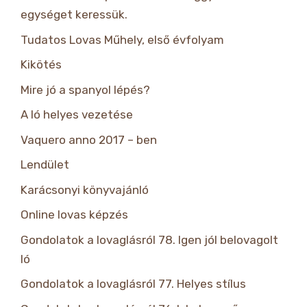
egységet keressük.
Tudatos Lovas Műhely, első évfolyam
Kikötés
Mire jó a spanyol lépés?
A ló helyes vezetése
Vaquero anno 2017 – ben
Lendület
Karácsonyi könyvajánló
Online lovas képzés
Gondolatok a lovaglásról 78. Igen jól belovagolt
ló
Gondolatok a lovaglásról 77. Helyes stílus