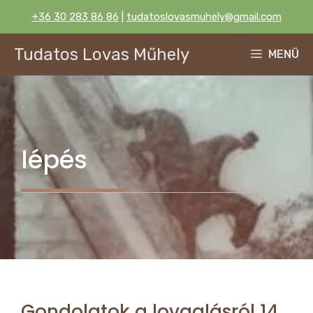
Kilépés
+36 30 283 86 86
|
tudatoslovasmuhely@gmail.com
a
tartalomba
Tudatos Lovas Műhely
MENÜ
lépés
Gondolatok a lovaglásról 14.