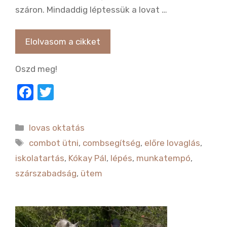
száron. Mindaddig léptessük a lovat …
Elolvasom a cikket
Oszd meg!
F
T
a
w
c
it
Kategória
lovas oktatás
e
te
Címkék
combot ütni
,
combsegítség
,
előre lovaglás
,
b
r
iskolatartás
,
Kókay Pál
,
lépés
,
munkatempó
,
o
szárszabadság
,
ütem
o
k