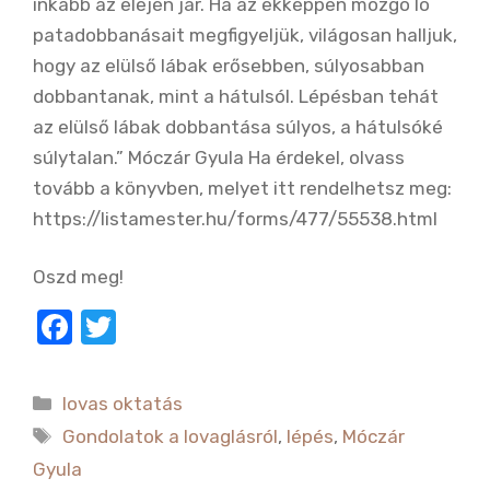
inkább az elején jár. Ha az ekképpen mozgó ló
patadobbanásait megfigyeljük, világosan halljuk,
hogy az elülső lábak erősebben, súlyosabban
dobbantanak, mint a hátulsól. Lépésban tehát
az elülső lábak dobbantása súlyos, a hátulsóké
súlytalan.” Móczár Gyula Ha érdekel, olvass
tovább a könyvben, melyet itt rendelhetsz meg:
https://listamester.hu/forms/477/55538.html
Oszd meg!
F
T
a
w
c
it
Kategória
lovas oktatás
e
te
Címkék
Gondolatok a lovaglásról
,
lépés
,
Móczár
b
r
Gyula