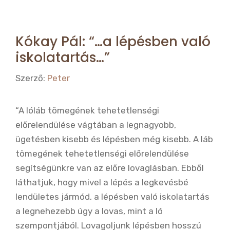
o
o
k
Kókay Pál: “…a lépésben való
iskolatartás…”
Szerző:
Peter
“A lóláb tömegének tehetetlenségi
előrelendülése vágtában a legnagyobb,
ügetésben kisebb és lépésben még kisebb. A láb
tömegének tehetetlenségi előrelendülése
segítségünkre van az előre lovaglásban. Ebből
láthatjuk, hogy mivel a lépés a legkevésbé
lendületes jármód, a lépésben való iskolatartás
a legnehezebb úgy a lovas, mint a ló
szempontjából. Lovagoljunk lépésben hosszú